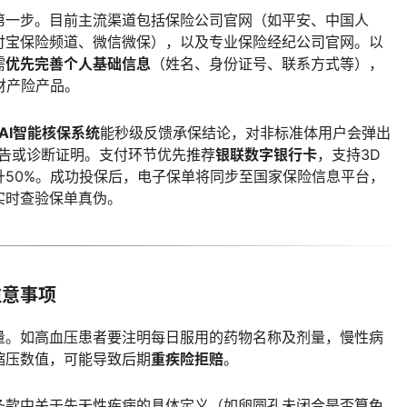
第一步。目前主流渠道包括保险公司官网（如平安、中国人
付宝保险频道、微信微保），以及专业保险经纪公司官网。以
需
优先完善个人基础信息
（姓名、身份证号、联系方式等），
财产险产品。
AI智能核保系统
能秒级反馈承保结论，对非标准体用户会弹出
报告或诊断证明。支付环节优先推荐
银联数字银行卡
，支持3D
50%。成功投保后，电子保单将同步至国家保险信息平台，
实时查验保单真伪。
注意事项
量。如高血压患者要注明每日服用的药物名称及剂量，慢性病
缩压数值，可能导致后期
重疾险拒赔
。
条款中关于先天性疾病的具体定义（如卵圆孔未闭合是否算免