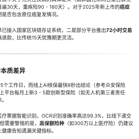
0天，重疾险90 - 180天）。对于2025年新上市的
癌症
期是否包含原位癌复发情况。
单已接入国家区块链存证系统，二是部分平台推出
72小时交易
退款，比传统15天犹豫期更灵活。
的本质差异
 5个工作日，而线上AI核保最快8秒出结论（参考众安保险
上平台每月上新3 - 5款创新型保险（如无人机第三者责任
率。
疗票据智能识别，OCR识别准确率高达99.3%，比线下递交
。但需要警惕的是，
高保额险种
（如300万以上医疗险）仍建议
上健康告知遗漏关键指标。