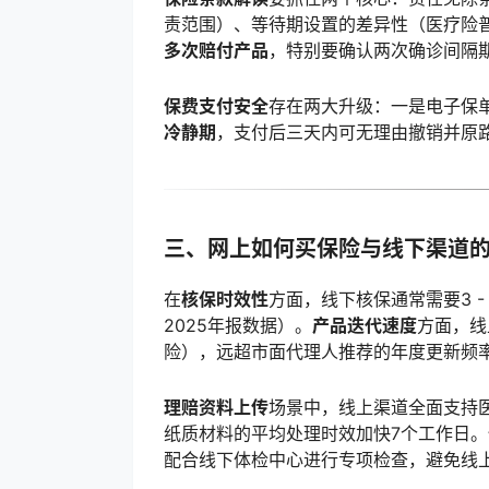
责范围）、等待期设置的差异性（医疗险普遍3
多次赔付产品
，特别要确认两次确诊间隔
保费支付安全
存在两大升级：一是电子保
冷静期
，支付后三天内可无理由撤销并原路
三、网上如何买保险与线下渠道
在
核保时效性
方面，线下核保通常需要3 -
2025年报数据）。
产品迭代速度
方面，线
险），远超市面代理人推荐的年度更新频
理赔资料上传
场景中，线上渠道全面支持医
纸质材料的平均处理时效加快7个工作日
配合线下体检中心进行专项检查，避免线