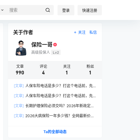
登录
快速注册
关于作者
关注
私信
保险一哥
高级投保人
Lv2
文章
评论
关注
粉丝
990
4
1
1
[文章]
人保车险电话是多少？打这个电话前，先
搞懂这6个关键问题
[文章]
人保车险电话是多少？打这个电话前，先
搞懂这6个关键问题
[文章]
长期护理保险必须交吗？2026年新政定
调：这两类人躲不开
[文章]
2026大病保险一年多少钱？全网最新价格
表曝光，帮你省下50%冤枉钱！
Ta的全部动态