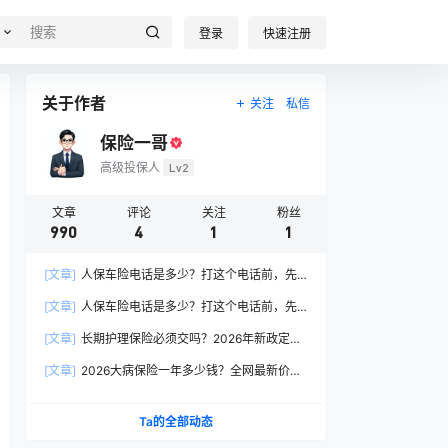
登录
快速注册
关于作者
关注
私信
保险一哥
高级投保人
Lv2
文章
评论
关注
粉丝
990
4
1
1
[文章]
人保车险电话是多少？打这个电话前，先
搞懂这6个关键问题
[文章]
人保车险电话是多少？打这个电话前，先
搞懂这6个关键问题
[文章]
长期护理保险必须交吗？2026年新政定
调：这两类人躲不开
[文章]
2026大病保险一年多少钱？全网最新价格
表曝光，帮你省下50%冤枉钱！
Ta的全部动态