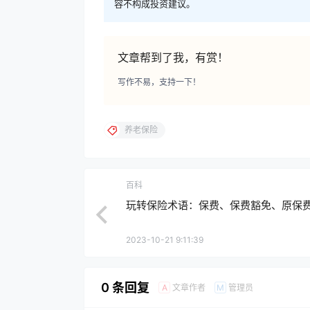
容不构成投资建议。
文章帮到了我，有赏！
写作不易，支持一下！
养老保险
百科
玩转保险术语：保费、保费豁免、原保
2023-10-21 9:11:39
0 条回复
文章作者
管理员
A
M