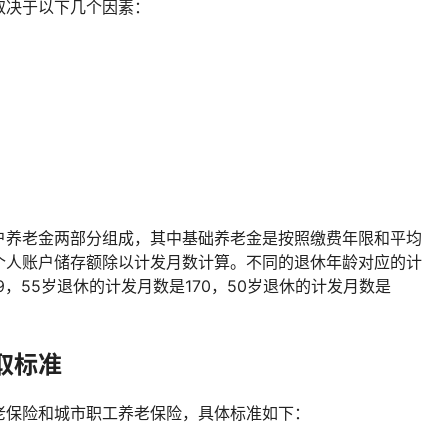
取决于以下几个因素：
户养老金两部分组成，其中基础养老金是按照缴费年限和平均
个人账户储存额除以计发月数计算。不同的退休年龄对应的计
9，55岁退休的计发月数是170，50岁退休的计发月数是
取标准
老保险和城市职工养老保险，具体标准如下：