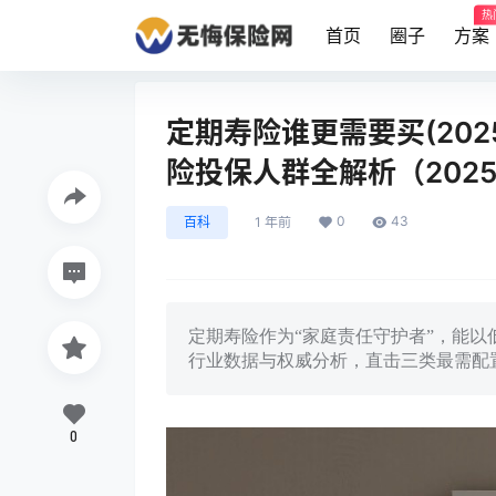
热
首页
圈子
方案
定期寿险谁更需要买(202
险投保人群全解析（202
0
43
百科
1 年前
定期寿险作为“家庭责任守护者”，能以
行业数据与权威分析，直击三类最需配
0