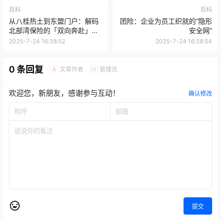
百科
百科
从八桂热土到东盟门户：解码
团险：企业为员工织就的“隐形
北部湾保险的「双向奔赴」之
安全网”
路
2025-7-24 16:38:52
2025-7-24 16:38:54
0 条回复
文章作者
管理员
A
M
欢迎您，新朋友，感谢参与互动！
确认修改
提交