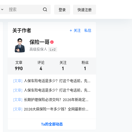
登录
快速注册
关于作者
关注
私信
保险一哥
高级投保人
Lv2
文章
评论
关注
粉丝
990
4
1
1
[文章]
人保车险电话是多少？打这个电话前，先
搞懂这6个关键问题
[文章]
人保车险电话是多少？打这个电话前，先
搞懂这6个关键问题
[文章]
长期护理保险必须交吗？2026年新政定
调：这两类人躲不开
[文章]
2026大病保险一年多少钱？全网最新价格
表曝光，帮你省下50%冤枉钱！
Ta的全部动态