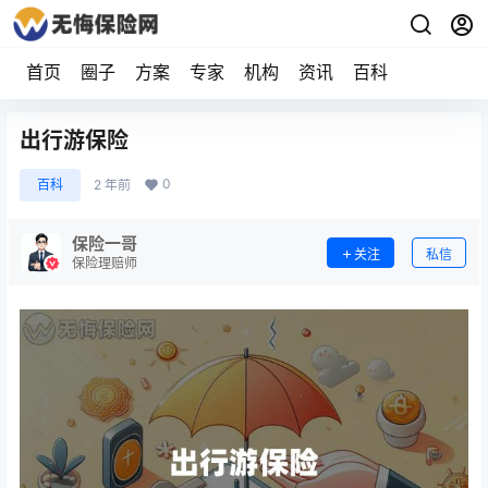
首页
圈子
方案
专家
机构
资讯
百科
出行游保险
0
百科
2 年前
保险一哥
关注
私信
保险理赔师