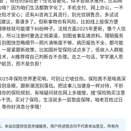
管”，现在的保险更个性化智能化，得学会顺水推舟。比如网
为啥？因为咱们生活都数字化了，手机支付、网上办公，一不
险才安心；还有AI咨询工具流行，别光信销售员，多试试
定制建议，靠谱多了。但新事物也有风险，比如线上投保方便
审核就可能埋下纠纷种子。法规方面2025年更新，像个人信
责，所以注册时要选正规渠道，别图省事乱填资料。理赔服务
万别图快忽略细节—照片清晰度不够、病历报告不全，都可能
：一是紧跟新政策，比如国补型保险试点多了，低收入人群能
术，AI推荐得自己判断合不合理。总之一句话，学学潮人思
护航员，而不是负担！
025年保险世界更花哨，可别让它唬住你。保险真不是啥高深
较别急眼，跟新潮流别落伍。把这事儿当健身一样对待，不折
盘你的保险规划，有啥疑问就在网上多搜搜，搜“保险购买注意
更多干货。买对了保险，生活就多一层垫底保障，咱老百姓过日
，等你好消息分享哦！
布，本站仅提供信息存储服务，用户所述观点均不代表本站意见，所有内