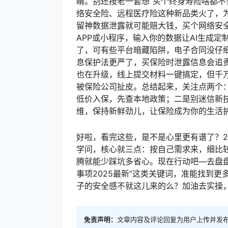
睛。别还按老一套想“买个终身寿险啥都不
络安全险、远程医疗险这种新品类火了，
留神数据泄露就可能赔大钱，买个网络安全
APP或小程序，输入你的数据让AI生成
了，可有些平台暗藏陷阱，电子合同没仔细
息保护法更严了，买保险时泄露信息会追
也在升级，线上提交材料一键搞定，但千
被保险公司扯皮。总结起来，关注点两个
低价入保，先查本地政策；二是别迷信新技
维，保持新鲜劲儿，让保险成为你的生活
好啦，看完这些，是不是心里更有谱了？2
学问，核心就三点：按自己需求来，细比
腾就能少踩坑多省心。现在行动吧—去盘
事项2025最新”这类关键词，准能找到
子的安全感不就这儿来的么？加油去实操
免责声明：
文章内容及评论回复为用户上传并发