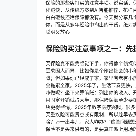
保险的那些实打实的注意事项。说实话，
化贼快，从传统方案到AI智能推荐，花样
白白砸钱还啥保障都没有。今天就分享几
你，而是从多年经验中掏出的干货，绝对
聪明又放心！
保险购买注意事项之一：先
买保险真不能凭感觉下手，你得像个侦探
需求因人而异，比如你是个刚出社会的小
障；但如果你已经成了家，家里有老有小
会拖累全家。2025年了，生活节奏更快
咋做呢？坐下来算笔账：列出你的收入、开
月固定开销就占大半，那保险保额至少要
块更得警惕，2025年数字医疗兴起，很
买重疾险可能贵点或有限制，所以趁早去
啥？万一出事儿，家人咋办？”这些问题
保险不是买来供着的，是要真正派上用场