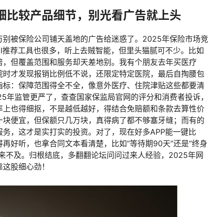
细比较产品细节，别光看广告就上头
别被保险公司铺天盖地的广告给迷惑了。2025年保险市场竞
I推荐工具也很多，听上去贼智能，但里头猫腻可不少。比如
倍，但覆盖范围和服务却天差地别。我有个朋友去年买医疗
院时才发现报销比例低不说，还限定特定医院，最后自掏腰包
指标：保障范围得全不全，像意外医疗、住院津贴这些都要清
25年监管更严了，查查国家保监局官网的评分和消费者投诉，
率上也得细抠，不是越低越好，得结合免赔额和条款去算性价
十块便宜，但保额只几万块，真得病了都不够塞牙缝；而有的
务，这才是实打实的投资。对了，现在好多APP能一键比
再好听，也拿合同文本看清楚，比如“等待期90天”还是“终身
来不及。归根结底，多翻翻论坛问问过来人经验，2025年网
靠这股细心劲！