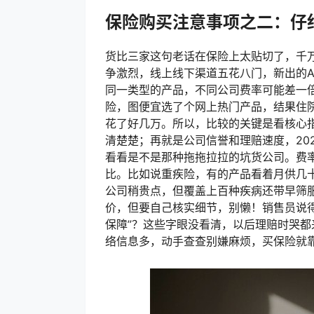
保险购买注意事项之二：仔
货比三家这句老话在保险上太贴切了，千万
争激烈，线上线下渠道五花八门，新出的A
同一类型的产品，不同公司费率可能差一
险，图便宜选了个网上热门产品，结果住
花了好几万。所以，比较的关键是看核心
清楚楚；再就是公司信誉和理赔速度，20
看看是不是那种拖拖拉拉的坑货公司。费
比。比如说重疾险，有的产品看着月供几
公司稍贵点，但覆盖上百种疾病还带早筛服
价，但要自己核实细节，别懒！销售员说得
保障”？这些字眼没看清，以后理赔时哭都
络信息多，动手查查别嫌麻烦，买保险就