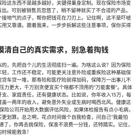
保险这东西不是越多越好，关键得量身定制。现在保险市场变
百出。可别被销售员忽悠了，稍不留神就买了不合适的产品，
个接地气的点子，帮你把钱花在刀刃上。记住啊，这不是吓唬
实用又靠谱。跟着我来，一步步拆解这些注意事项，保你买得
摸清自己的真实需求，别急着掏钱
似的，先把自个儿的生活彻底扫一遍。为啥这么说？因为保险
年轻，工作还不稳定，可能更关注意外险或重疾险这种基础保
房贷车贷一堆，那寿险和医疗险就得加码，保障万一出事儿不
，压力更大，千万别贪便宜买个啥都不顶用的“万能套餐”。具体
支、家庭责任，还有健康状态。比如说，你年收入15万，每
覆盖一两年的收入，避免意外失业或生病时喝西北风。健康这
多保险公司开始用大数据评估风险，如果体检报告有点小毛病，
买更划算。总之啊，花点时间做个自我检查，问自己“我最怕
想通了，你再去挑保险，保准不浪费一分钱，还特踏实。记住，
的时候能救急！