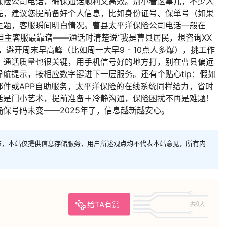
保险公司电话，确保通话顺利又高效。别小看这事儿，不少人
先，建议您提前备好个人信息，比如身份证号、保单号（如果
主题，客服瞬间明白情况。曹县太平洋保险公司电话一般在
，但主客服最靠谱——通话时清楚说“我是曹县居民，想咨询XX
避开周末早高峰（比如周一大早9 - 10点人多爆），挑工作
。通话质量也很关键，用手机信号好的地方打，别在曹县偏远
航提示，按相应数字键进下一层服务。还有个贴心tip：假如
件或APP自助服务，太平洋保险的在线系统同样给力，省时
话是门小艺术，提前准备＋冷静沟通，保险困扰不再是难题！
保号码未变——2025年了，信息越新越安心。
布，本站仅提供信息存储服务，用户所述观点均不代表本站意见，所有内
给TA有赏
共0人