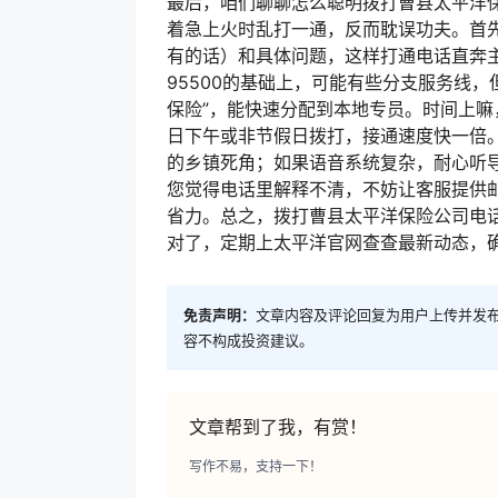
最后，咱们聊聊怎么聪明拨打曹县太平洋
着急上火时乱打一通，反而耽误功夫。首
有的话）和具体问题，这样打通电话直奔
95500的基础上，可能有些分支服务线
保险”，能快速分配到本地专员。时间上嘛，
日下午或非节假日拨打，接通速度快一倍
的乡镇死角；如果语音系统复杂，耐心听导
您觉得电话里解释不清，不妨让客服提供邮
省力。总之，拨打曹县太平洋保险公司电
对了，定期上太平洋官网查查最新动态，确
免责声明：
文章内容及评论回复为用户上传并发
容不构成投资建议。
文章帮到了我，有赏！
写作不易，支持一下！