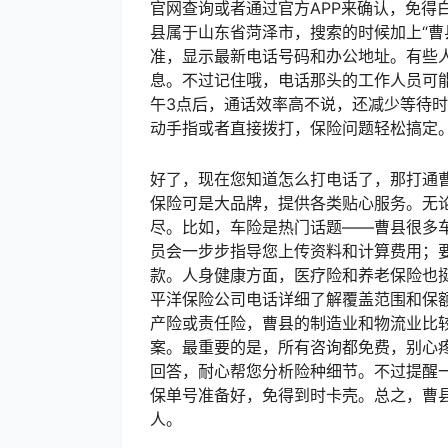
官网查询或者通过官方APP来确认，免得
县属于山东省菏泽市，搜索的时候加上“曹
准，显示最新电话号码和办公地址。有些人图
息。不过记住哦，电话那头的工作人员可
午3点后，通话效率高不说，还减少等待
动手指或者直接拨打，保险问题轻松搞定
好了，现在您知道怎么打电话了，那打通
保险可是大品牌，提供各类贴心服务。无
尽。比如，车险是热门话题——曹县很多
员会一步步指导您上传资料和计算费用；
款。人身健康方面，医疗险和养老保险也
平洋保险公司电话详细了解覆盖范围和保
产险或责任险，曹县的制造业和物流业比
案。最重要的是，所有咨询都免费，别心
回答，耐心帮您分析险种细节。不过提醒
保单号准备好，免得到时卡壳。总之，曹
人。