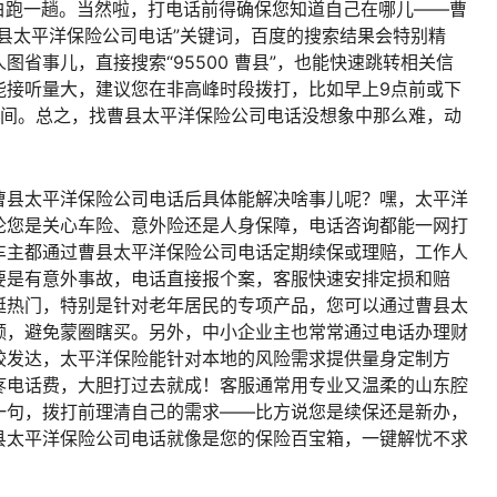
白跑一趟。当然啦，打电话前得确保您知道自己在哪儿——曹
县太平洋保险公司电话”关键词，百度的搜索结果会特别精
省事儿，直接搜索“95500 曹县”，也能快速跳转相关信
能接听量大，建议您在非高峰时段拨打，比如早上9点前或下
时间。总之，找曹县太平洋保险公司电话没想象中那么难，动
。
曹县太平洋保险公司电话后具体能解决啥事儿呢？嘿，太平洋
论您是关心车险、意外险还是人身保障，电话咨询都能一网打
车主都通过曹县太平洋保险公司电话定期续保或理赔，工作人
要是有意外事故，电话直接报个案，客服快速安排定损和赔
挺热门，特别是针对老年居民的专项产品，您可以通过曹县太
额，避免蒙圈瞎买。另外，中小企业主也常常通过电话办理财
较发达，太平洋保险能针对本地的风险需求提供量身定制方
疼电话费，大胆打过去就成！客服通常用专业又温柔的山东腔
一句，拨打前理清自己的需求——比方说您是续保还是新办，
县太平洋保险公司电话就像是您的保险百宝箱，一键解忧不求