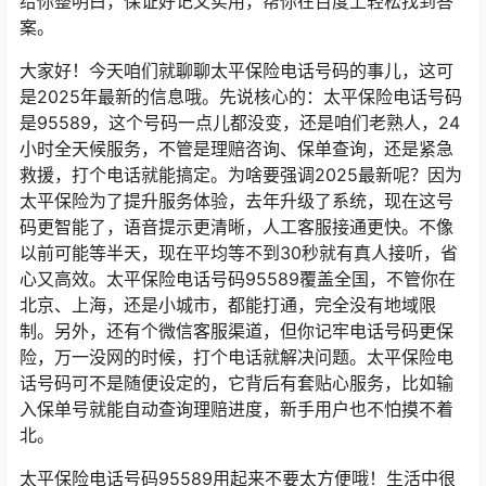
给你整明白，保证好记又实用，帮你在百度上轻松找到答
案。
大家好！今天咱们就聊聊太平保险电话号码的事儿，这可
是2025年最新的信息哦。先说核心的：太平保险电话号码
是95589，这个号码一点儿都没变，还是咱们老熟人，24
小时全天候服务，不管是理赔咨询、保单查询，还是紧急
救援，打个电话就能搞定。为啥要强调2025最新呢？因为
太平保险为了提升服务体验，去年升级了系统，现在这号
码更智能了，语音提示更清晰，人工客服接通更快。不像
以前可能等半天，现在平均等不到30秒就有真人接听，省
心又高效。太平保险电话号码95589覆盖全国，不管你在
北京、上海，还是小城市，都能打通，完全没有地域限
制。另外，还有个微信客服渠道，但你记牢电话号码更保
险，万一没网的时候，打个电话就解决问题。太平保险电
话号码可不是随便设定的，它背后有套贴心服务，比如输
入保单号就能自动查询理赔进度，新手用户也不怕摸不着
北。
太平保险电话号码95589用起来不要太方便哦！生活中很