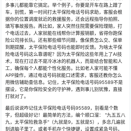
多事儿都能靠它搞定。举个例子，你要是开车在路上蹭了
车，别慌，第一时间打太平保险电话号码求助，客服会根
据你的位置调度就近的救援服务，还会远程指导你拍照、
填写事故报告。再比如，家人突然住院需要保险理赔，打
个电话过去，人家就能在线帮你计算报销额，省得你跑保
险公司排长队。还有那些细节问题，像保费怎么交、保单
到期提醒，太平保险电话号码也能即时反馈。为啥太平保
险电话号码这么靠谱呢？因为太平保险这些年用上了AI技
术，现在打过去不是冷冰冰的机器人，而是结合智能和人
工，确保每个人都能个性化服务。比如老人家可能不懂
APP操作，通过电话号码就能口述需求，客服还教你怎么
用微信辅助查信息。记住，太平保险电话号码95589不是
摆设，它是你保险安全的守护神，遇到事儿别犹豫，直接
打就对了。
最后说说咋记住太平保险电话号码95589，别看是个数
字，但超级好记！最简单的方法，编个顺口溜： "九五五八
九，太平保险救急手"（九就是9，五就是5），多念几遍就
刻进脑子里了。或者手机存个快捷键，设置成紧急号码，