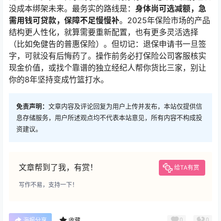
没成本绑架未来。最务实的路线是：
身体尚可选减额，急
需用钱可贷款，保障不足慢慢补
。2025年保险市场的产品
结构更人性化，就算需要重新配置，也有更多灵活选择
（比如免健告的普惠保险）。但切记：退保申请书一旦签
字，可就没有后悔药了。操作前务必打保险公司客服核实
现金价值，或找个靠谱的独立经纪人帮你货比三家，别让
你的8年坚持变成竹篮打水。
免责声明：
文章内容及评论回复为用户上传并发布，本站仅提供信
息存储服务，用户所述观点均不代表本站意见，所有内容不构成投
资建议。
文章帮到了我，有赏！
给TA有赏
写作不易，支持一下！
0
0
海报分享
收藏