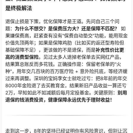
是终极解法
退保止损是下策，优化保障才是王道。先问自己三个问
题：
为什么不想交？是保费压力大？还是保障不匹配？
如
果嫌保费高，赶紧查有没有"保费自动垫交"功能，能用现金
价值先顶两年；如果是保障鸡肋（比如买的返还型寿险但
基础保障不足），更该做的不是退保，而是
补充性价比更
高的消费型保险
。见过太多人退掉老保单去买网红产品，
结果算总账反而多花钱。正确操作是：保留老保单的"火
种"，用年交几百块的百万医疗险 + 意外险托底，等经济缓
过来再调整。深圳的宝妈李女士就吃过亏：把8年前的年交
8000年金险退了去买教育金，结果新旧产品收益一算还亏
2万，早知如此不如减额后每月定投基金。关键原则：
别用
退保的钱消费投资，健康保障永远优先于理财收益！
走到这一步，8年的坚持已经证明你有风险意识，但别让沉