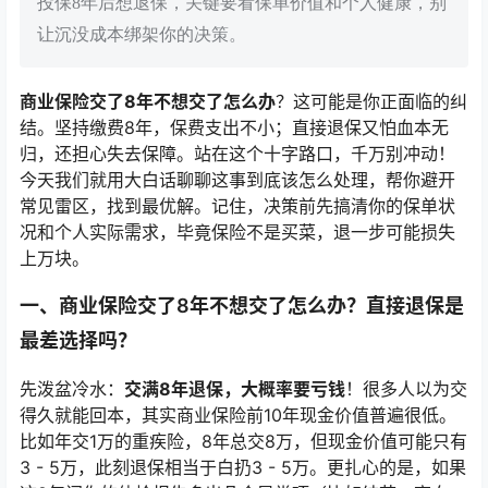
投保8年后想退保，关键要看保单价值和个人健康，别
让沉没成本绑架你的决策。
商业保险交了8年不想交了怎么办
？这可能是你正面临的纠
结。坚持缴费8年，保费支出不小；直接退保又怕血本无
归，还担心失去保障。站在这个十字路口，千万别冲动！
今天我们就用大白话聊聊这事到底该怎么处理，帮你避开
常见雷区，找到最优解。记住，决策前先搞清你的保单状
况和个人实际需求，毕竟保险不是买菜，退一步可能损失
上万块。
一、商业保险交了8年不想交了怎么办？直接退保是
最差选择吗？
先泼盆冷水：
交满8年退保，大概率要亏钱
！很多人以为交
得久就能回本，其实商业保险前10年现金价值普遍很低。
比如年交1万的重疾险，8年总交8万，但现金价值可能只有
3 - 5万，此刻退保相当于白扔3 - 5万。更扎心的是，如果