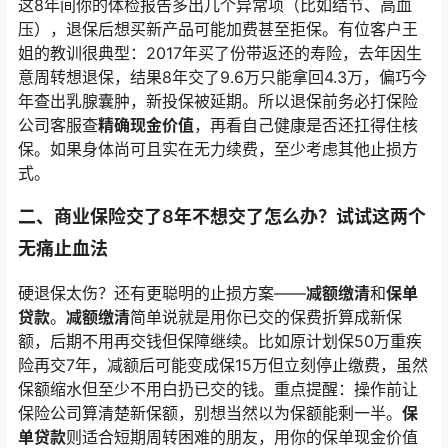
这8年间你的体检报告多出几个异常项（比如结节、高血
压），退保后想买新产品可能加费甚至拒保。有位客户王
姐的教训很典型：2017年买了份带返还的寿险，去年因生
意周转想退保，结果8年交了9.6万只能拿回4.3万，偏巧今
年查出乳腺囊肿，新投保被延期。所以退保前务必打保险
公司客服查
精确现金价值
，再看自己健康是否还扛得住核
保。如果身体尚可且实在无力续费，至少考虑其他止损方
式。
二、商业保险交了8年不想交了怎么办？试试这两个
无痛止血法
硬退保太伤？还有更聪明的止损方案——
减额缴清
和
保单
贷款
。
减额缴清
简单说就是用你已交的保费折算成新保
额，后期不用再交钱但保障继续。比如原计划保50万重疾
险再交7年，减额后可能变成保15万但立刻停止缴费，虽然
保额缩水但至少不用白扔已交的钱。重点提醒：操作前让
保险公司算清楚新保额，别想当然以为保额能剩一半。
保
单贷款
则适合短期周转困难的朋友，用你的保单现金价值