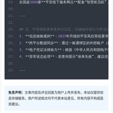
全国超
3000
家**平安线下服务网点**配备“智慧柜员机”
---
## 五、平安保险保单查询方法五：关键操作指引与常见问题
1.
**信息核验规则**：
2025
年升级的平安风控系统要求，
2.
**跨平台数据同步**：通过一账通绑定的外部账户（
3.
**电子凭证法律效力**：根据《中华人民共和国电子
4.
**异常状态处理**：若查询显示“保单失效”，建议优先
---
免责声明：
文章内容及评论回复为用户上传并发布，本站仅提供信
息存储服务，用户所述观点均不代表本站意见，所有内容不构成投
资建议。