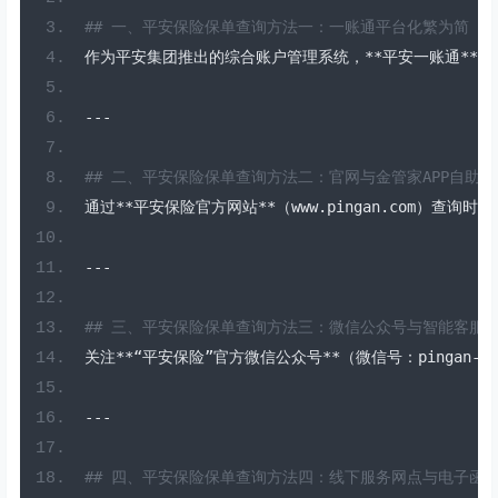
## 一、平安保险保单查询方法一：一账通平台化繁为简  
作为平安集团推出的综合账户管理系统，**平安一账通**
---
## 二、平安保险保单查询方法二：官网与金管家APP自助服
通过**平安保险官方网站**（
www
.
pingan
.
com
）查询时，
---
## 三、平安保险保单查询方法三：微信公众号与智能客服协
关注**“平安保险”官方微信公众号**（微信号：
pingan
-
in
---
## 四、平安保险保单查询方法四：线下服务网点与电子函件