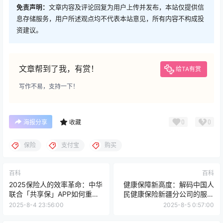
免责声明：
文章内容及评论回复为用户上传并发布，本站仅提供信
息存储服务，用户所述观点均不代表本站意见，所有内容不构成投
资建议。
文章帮到了我，有赏！
给TA有赏
写作不易，支持一下！
0
0
海报分享
收藏
保险
支付宝
购买
百科
百科
2025保险人的效率革命：中华
健康保障新高度：解码中国人
联合「共享保」APP如何重构
民健康保险新疆分公司的服务
展业生态？
创新之路
2025-8-4 23:56:00
2025-8-5 0:57:00