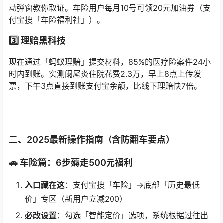
动弹窗教你取证。车险用户每月10号可领20元加油券（支
付宝搜「车险福利社」）。
3️⃣
理赔黑科技
现在通过「蚂蚁理赔」提交材料，85%的医疗险案件24小
时内到账。实测阑尾炎住院花费2.3万，早上8点上传发
票，下午3点直接到账支付宝余额，比线下理赔快7倍。
二、2025最新操作指南（含防翻车要点）
🚗 车险篇：6步薅走500元福利
入口藏在这
：支付宝搜「车险」→底部「历史最低
价」专区（新用户立减200）
必改设置
：勾选「智能定价」选项，系统根据过往出