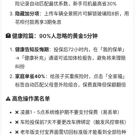
险记录自动匹配最优系数，新手司机最高省30%
隐藏加分项
：上传车辆全景照片可解锁玻璃险8折，用
花呗付款再享3期免息
🏥 健康险篇：90%人忽略的黄金5分钟
健康告知反悔期
：投保后72小时内，在「我的保单」
→「健康补充」通道可追加体检报告，避免将来理赔
纠纷
家庭单省40%
：给孩子买重疾险时，点击「全家福」
标签自动匹配父母意外险组合，保费直降但保额翻倍
⚠️ 高危操作黑名单
❌ 凌晨1 - 5点系统维护期不要支付保费（易丢单）
❌ 车险投保前7天不要更改车牌绑定（触发风控审核）
❌ 老年版支付宝界面需切回标准版才能看到全部险种