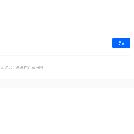
提交
暂无讨论，说说你的看法吧
导航
联系与合作
找保险专家
关于我们
无悔认证，专业靠谱
无悔保险网简介