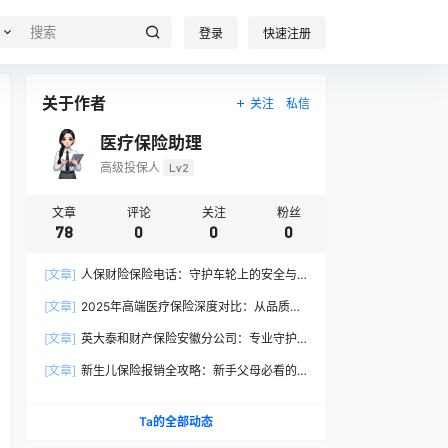
登录
快速注册
关于作者
关注
私信
医疗保险助理
高级投保人
Lv2
文章
评论
关注
粉丝
78
0
0
0
[文章]
人保财险保险电话：守护车轮上的安全与
信任
[文章]
2025年高端医疗保险深度对比：从品质医
疗到全球服务的破局者之战
[文章]
英大泰和财产保险安徽分公司：专业守护
江淮大地的风险管家
[文章]
新生儿保险报销全攻略：新手父母必看的
「省钱说明书」
Ta的全部动态