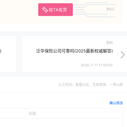
给TA有赏
共0人
百科
)
泛华保险公司可靠吗(2025最新权威解答)
2025-7-11 17:50:00
心之所向，素履以往，生如逆旅，一苇以航
确认修改