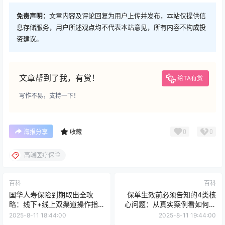
免责声明：
文章内容及评论回复为用户上传并发布，本站仅提供信
息存储服务，用户所述观点均不代表本站意见，所有内容不构成投
资建议。
文章帮到了我，有赏！
给TA有赏
写作不易，支持一下！
0
0
海报分享
收藏
高端医疗保险
百科
百科
国华人寿保险到期取出全攻
保单生效前必须告知的4类核
略：线下+线上双渠道操作指
心问题：从真实案例看如何避
南（2025年最新版）
免理赔纠纷
2025-8-11 18:44:00
2025-8-11 19:44:00