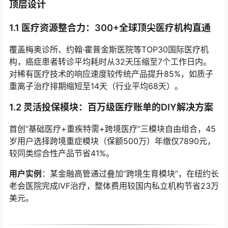
顶层设计
1.1 医疗资源整合力：300+全球顶尖医疗机构直通
覆盖梅奥诊所、约翰·霍普金斯医院等TOP30国际医疗机
构，癌症患者转诊平均耗时从32天压缩至7个工作日内。
对稀有医疗技术的响应速度较传统产品提升85%，如质子
重离子治疗排期缩短至14天（行业平均68天）。
1.2 灵活投保模块：百万级医疗账单的DIY解决方案
首创“基础医疗+重疾特需+跨境医疗”三模块自由组合，45
岁用户选择跨境重症模块（保额500万）年缴仅7890元，
较同类综合性产品节省41%。
用户实例
：某金融高管通过叠加“跨境生育模块”，在纽约长
老会医院完成IVF治疗，整体费用较国内私立机构节省23万
美元。