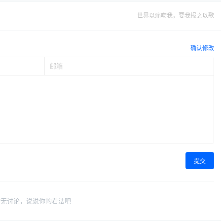
世界以痛吻我，要我报之以歌
确认修改
提交
暂无讨论，说说你的看法吧