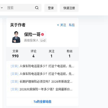
登录
快速注册
关于作者
关注
私信
保险一哥
高级投保人
Lv2
文章
评论
关注
粉丝
990
4
1
1
[文章]
人保车险电话是多少？打这个电话前，先
搞懂这6个关键问题
[文章]
人保车险电话是多少？打这个电话前，先
搞懂这6个关键问题
[文章]
长期护理保险必须交吗？2026年新政定
调：这两类人躲不开
[文章]
2026大病保险一年多少钱？全网最新价格
表曝光，帮你省下50%冤枉钱！
Ta的全部动态