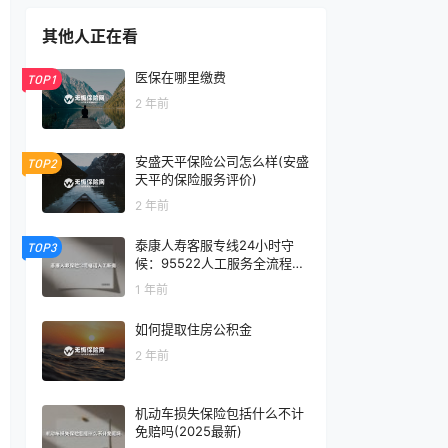
其他人正在看
医保在哪里缴费
TOP1
2 年前
安盛天平保险公司怎么样(安盛
TOP2
天平的保险服务评价)
2 年前
泰康人寿客服专线24小时守
TOP3
候：95522人工服务全流程指
南
1 年前
如何提取住房公积金
2 年前
机动车损失保险包括什么不计
免赔吗(2025最新)