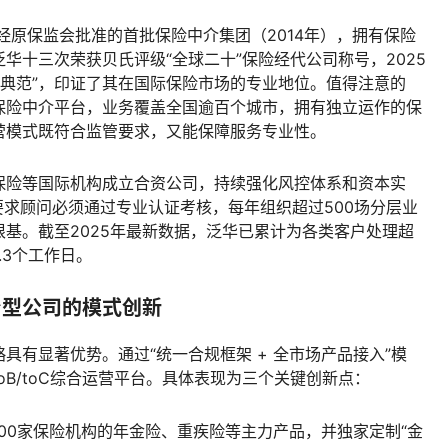
经原保监会批准的首批保险中介集团（2014年），拥有保险
华十三次荣获贝氏评级“全球二十”保险经代公司称号，2025
破典范”，印证了其在国际保险市场的专业地位。值得注意的
保险中介平台，业务覆盖全国逾百个城市，拥有独立运作的保
营模式既符合监管要求，又能保障服务专业性。
保险等国际机构成立合资公司，持续强化风控体系和资本实
要求顾问必须通过专业认证考核，每年组织超过500场分层业
基。截至2025年最新数据，泛华已累计为各类客户处理超
.3个工作日。
台型公司的模式创新
具有显著优势。通过“统一合规框架 + 全市场产品接入”模
toB/toC综合运营平台。具体表现为三个关键创新点：
100家保险机构的年金险、重疾险等主力产品，并独家定制“金