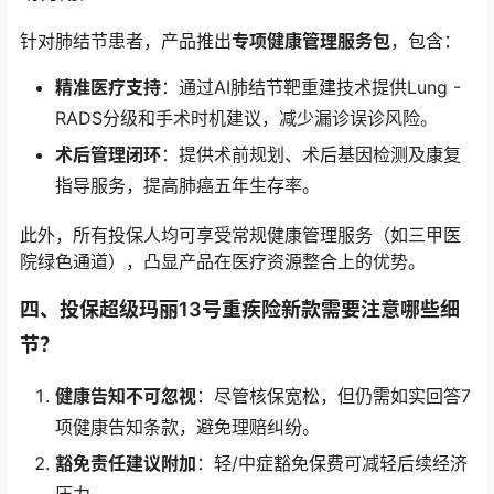
针对肺结节患者，产品推出
专项健康管理服务包
，包含：
精准医疗支持
：通过AI肺结节靶重建技术提供Lung -
RADS分级和手术时机建议，减少漏诊误诊风险。
术后管理闭环
：提供术前规划、术后基因检测及康复
指导服务，提高肺癌五年生存率。
此外，所有投保人均可享受常规健康管理服务（如三甲医
院绿色通道），凸显产品在医疗资源整合上的优势。
四、投保超级玛丽13号重疾险新款需要注意哪些细
节？
健康告知不可忽视
：尽管核保宽松，但仍需如实回答7
项健康告知条款，避免理赔纠纷。
豁免责任建议附加
：轻/中症豁免保费可减轻后续经济