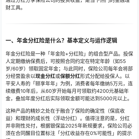
通过分红分享保险公司的投资收益，是当下热门的金融理
财工具。
一、年金分红险是什么？基本定义与运作逻辑
年金分红险是一种「年金险+分红险」的组合型产品。投保
人定期缴纳保费后，可按照合同约定在特定年龄（如55
岁/60岁）领取固定年金；与此同时，保险公司每年会将部
分经营盈余以
现金分红
或
保额分红
形式分配给投保人。以
平安人寿的「颐享年年」为例，消费者每年缴纳5万元，连
续缴费10年后，从60岁开始每月可领取约4200元基础年
金，叠加年度分红后实际领取金额可能达到5000元以上。
这种产品的精妙之处在于融合了保险的确定性（保底收
益）和理财的成长性（浮动分红）。值得注意的是，分红
并非刚性兑付，根据银保监2025年新规要求，保险公司必
须在合同醒目位置标注「分红收益存在0%可能性」的提示