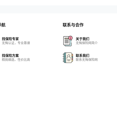
导航
联系与合作
找保险专家
关于我们
无悔认证，专业靠谱
无悔保险网简介
找保险方案
联系我们
精挑细选，性价比高
联系无悔保险网
找保险机构
保险网站
实力雄厚，正规合法
保险网站大全
找保险知识
在线客服
保险百科，无所不包
快速解决问题
-7