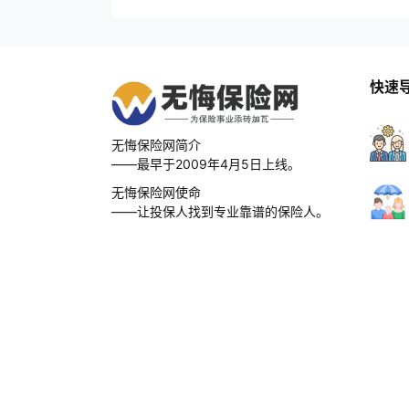
快速
无悔保险网简介
——最早于2009年4月5日上线。
无悔保险网使命
——让投保人找到专业靠谱的保险人。
无悔保险网愿景
——成为中国最好的保险网。
无悔保险网口号
——为保险事业添砖加瓦，无怨无悔。
Copyright © 2026
无悔保险网
・
闽ICP备18025013号