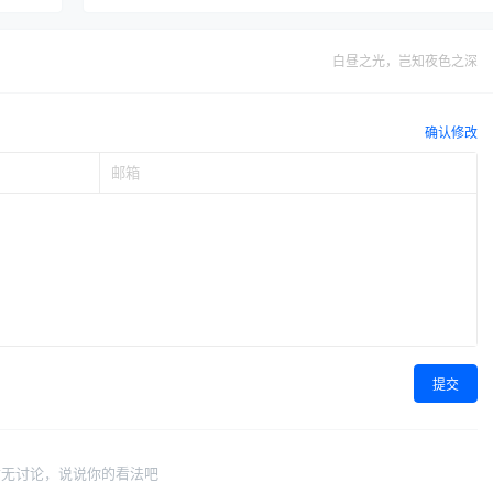
白昼之光，岂知夜色之深
确认修改
提交
暂无讨论，说说你的看法吧