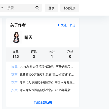
登录
快速注册
关于作者
关注
私信
晴天
文章
评论
关注
粉丝
140
3
1
0
[文章]
2025年社会保险稽核新规：五维透视实施
路径与操作指南
[文章]
免费领100万保额？起底“天上掉馅饼”的保
险套路
[文章]
守护亿万家庭的幸福密码：中国人寿的责
任与创新实践
[文章]
老人身故保险能赔多少钱？2025年最新赔
付标准全解析
Ta的全部动态