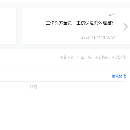
百科
工伤对方全责，工伤保险怎么理赔？
2023-11-11 13:56:54
不乱于心，不困于情。不畏将来，不念过往
确认修改