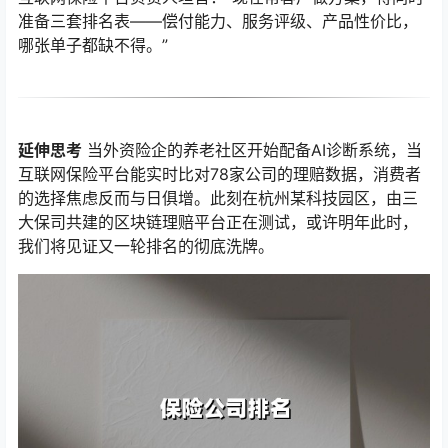
准备三套排名表——偿付能力、服务评级、产品性价比，
哪张单子都缺不得。”
延伸思考
当外资险企的养老社区开始配备AI诊断系统，当
互联网保险平台能实时比对78家公司的理赔数据，消费者
的选择焦虑反而与日俱增。此刻在杭州某科技园区，由三
大保司共建的区块链理赔平台正在测试，或许明年此时，
我们将见证又一轮排名的彻底洗牌。