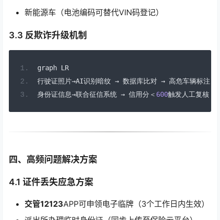
新能源车（电池编码可替代VIN码登记）
3.3 反欺诈升级机制
graph LR
行驶证照片→
AI
识别暗纹
→
数据库比对
→
高危车辆标注
身份证信息→联合征信系统
→
信用分＜
600
触发人工复核
四、高频问题解决方案
4.1 证件丢失应急方案
交管12123
APP可申领电子临牌（3个工作日内生效）