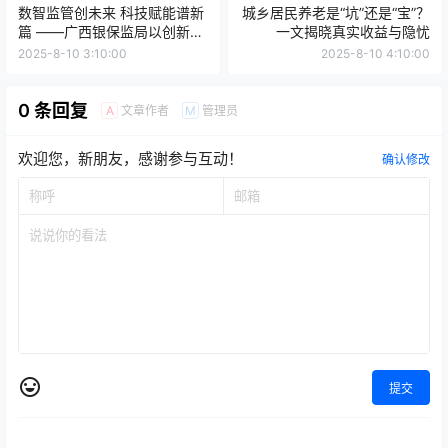
数智监管创未来 科技赋能谱新
城乡居民养老是“坑”还是“宝”？
篇 ——广西银保监局以创新驱
一文揭晓真实收益与隐忧
动行业高质量发展
2025-8-10 3:10:00
2025-8-10 4:10:00
0 条回复
文章作者
管理员
A
M
欢迎您，新朋友，感谢参与互动！
确认修改
提交