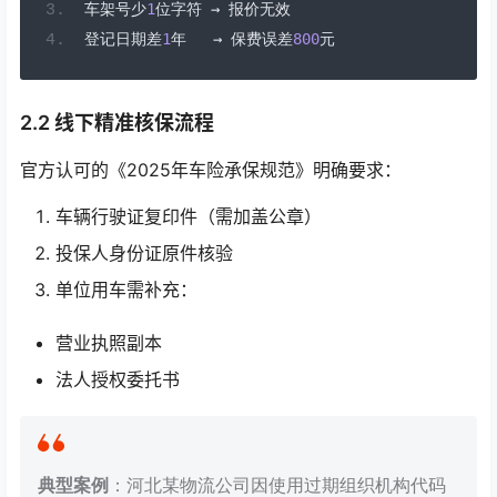
车架号少
1
位字符
→
报价无效
登记日期差
1
年
→
保费误差
800
元
2.2 线下精准核保流程
官方认可的《2025年车险承保规范》明确要求：
车辆行驶证复印件（需加盖公章）
投保人身份证原件核验
单位用车需补充：
营业执照副本
法人授权委托书
典型案例
：河北某物流公司因使用过期组织机构代码