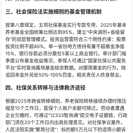
三、社会保险法实施细则的基金管理机制
按第八章规定，五项社保基金实行专款专用，2025年基本
养老基金全国统筹比例达到95%，建立"中央调剂+省级留
存"的双层管理模式。投资运营需符合三个刚性约束：股票
投资比例不超40%、单一省份地方债持有量不超基金净值
15%、银行存款必须分散在5家以上商业银行。审计部门每
季度公布基金收益情况，参保人可通过"国家社保公共服务
平台"实时查询属地基金结余数据。对挪用基金的行为，除
追回本金外另处50%-100%罚金，相关责任人终身禁业。
四、社保关系转移与法律救济途径
根据2025年跨省转移细则，养老保险转移接续办理时限压
缩至15个工作日，医保个人账户余额可随迁。劳动者遭遇
企业欠缴时，可通过"12333智询通"提交电子证据链，行政
部门须在20个工作日内出具处理意见。对社保争议案件，
人民法院实施"繁简分流"：标的额5万元以下的适用小额诉