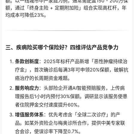
额。以一线城市中产家庭为例，通常需配置150 - 200万保
额，通过「终身主险 + 定期附加险」组合实现高杠杆，年
均成本可降低23%。
三、疾病险买哪个保险好？四维评估产品竞争力
条款创新度
：2025年标杆产品新增「恶性肿瘤持续治
疗金」，首次确诊后每满3年可申领20%保额，破解抗
癌治疗的长周期资金难题。
服务响应力
：头部险企开通AI智能预赔服务，上传病
理报告后1小时内预付30%保额。调研显示该服务使患
者住院押金交付速度提升60%。
增值服务体系
：优先考虑含「全球二次诊疗」的产
品。如某外资险企与梅奥诊所合作，提供中美专家联
合会诊，使误诊率下降至0.7%。