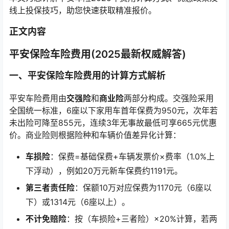
线上投保技巧，助您快速获取精准报价。
正文内容
平安保险车险费用(2025最新权威解答)
一、平安保险车险费用的计算方式解析
平安车险费用由
交强险
和
商业险
两部分构成。交强险采用
全国统一标准，6座以下家用车首年保费为950元，次年若
未出险可降至855元，连续3年无事故最低可享665元优惠
价。商业险则根据险种和车辆价值差异化计算：
车损险
：保费=基础保费+车辆发票价×费率（1.0%上
下浮动），例如20万元新车保费约1191元。
第三者责任险
：保额10万对应保费为1170元（6座以
下）或1314元（6座以上）。
不计免赔险
：按（车损险+三者险）×20%计算，若两