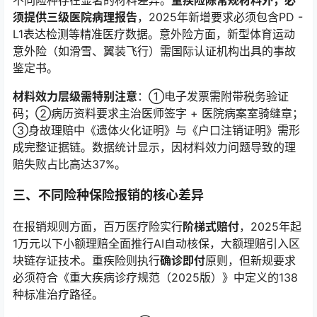
不同险种存在显著的材料差异。
重疾险除常规材料外，必
须提供三级医院病理报告
，2025年新增要求必须包含PD -
L1表达检测等精准医疗数据。意外险方面，新型体育运动
意外险（如滑雪、翼装飞行）需国际认证机构出具的事故
鉴定书。
材料效力层级需特别注意
：①电子发票需附带税务验证
码；②病历资料要求主治医师签字 + 医院病案室骑缝章；
③身故理赔中《遗体火化证明》与《户口注销证明》需形
成完整证据链。数据统计显示，因材料效力问题导致的理
赔失败占比高达37%。
三、不同险种保险报销的核心差异
在报销规则方面，百万医疗险实行
阶梯式赔付
，2025年起
1万元以下小额理赔全面推行AI自动核保，大额理赔引入区
块链存证技术。重疾险则执行
确诊即付
原则，但新规要求
必须符合《重大疾病诊疗规范（2025版）》中定义的138
种标准治疗路径。