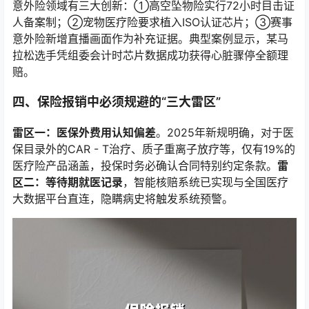
意外险领域有三大创新：①高空坠物险实行72小时目击证
人备案制；②宠物医疗险要求植入ISO认证芯片；③赛事
意外险新增直播画面作为补充证据。典型案例显示，某马
拉松选手凭组委会计时芯片数据成功获得心脏骤停全额理
赔。
四、保险报销中必须规避的“三大雷区”
雷区一：医保外费用认知偏差
。2025年新规明确，对于医
保目录外的CAR - T治疗、质子重离子放疗等，仅有19%的
医疗险产品涵盖，投保时务必确认合同特别约定条款。
雷
区二：等待期就医记录
，智能核赔系统已实现与全国医疗
大数据平台直连，隐瞒病史将触发系统预警。