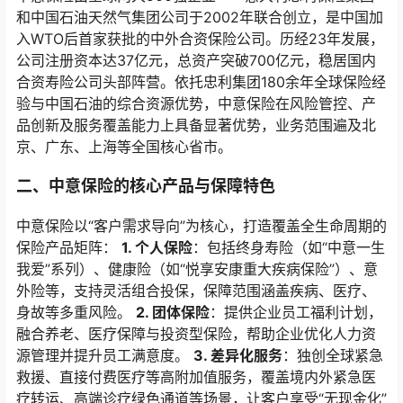
和中国石油天然气集团公司于2002年联合创立，是中国加
入WTO后首家获批的中外合资保险公司。历经23年发展，
公司注册资本达37亿元，总资产突破700亿元，稳居国内
合资寿险公司头部阵营。依托忠利集团180余年全球保险经
验与中国石油的综合资源优势，中意保险在风险管控、产
品创新及服务覆盖能力上具备显著优势，业务范围遍及北
京、广东、上海等全国核心省市。
二、中意保险的核心产品与保障特色
中意保险以“客户需求导向”为核心，打造覆盖全生命周期的
保险产品矩阵：
1. 个人保险
：包括终身寿险（如“中意一生
我爱”系列）、健康险（如“悦享安康重大疾病保险”）、意
外险等，支持灵活组合投保，保障范围涵盖疾病、医疗、
身故等多重风险。
2. 团体保险
：提供企业员工福利计划，
融合养老、医疗保障与投资型保险，帮助企业优化人力资
源管理并提升员工满意度。
3. 差异化服务
：独创全球紧急
救援、直接付费医疗等高附加值服务，覆盖境内外紧急医
疗转运、高端诊疗绿色通道等场景，让客户享受“无现金化”