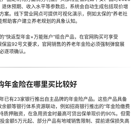
、退休预期、收入水平等参数后，系统会自动生成包括现价增
制方案。线下营业网点可提供可视化演示，例如太保的"养老社
，能帮助客户建立养老规划的具象认知。
出的"快返型年金+万能账户"组合产品，在官网购买可享受
据银保监92号文要求，官网销售的养老年金险必须强制弹窗展
务必逐项确认。
购年金险在哪里买比较好
5年已有23家银行推出自主品牌的年金险产品。这些产品具备
款余额等银行体系资源联动，例如招商银行推出的"年金险缴费
持质押融资，在急用资金时最高可贷出保单现价的90%。但需
起投金额5万元起、部分产品有地域销售限制、提前退保损失高