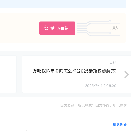
给TA有赏
共0人
百科
友邦保险年金险怎么样(2025最新权威解答)
2025-7-11 2:06:00
因为爱过，所以慈悲；因为懂得，所以宽容
确认修改