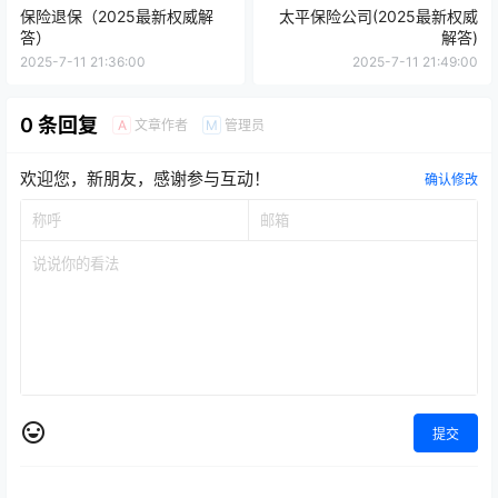
保险退保（2025最新权威解
太平保险公司(2025最新权威
答）
解答)
2025-7-11 21:36:00
2025-7-11 21:49:00
0 条回复
文章作者
管理员
A
M
欢迎您，新朋友，感谢参与互动！
确认修改
提交