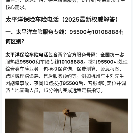
保咨询、快速理赔、特色增值服务，24小时畅通解决车主
核心需求。
太平洋保险车险电话（2025最新权威解答）
一、太平洋车险服务专线：95500与10108888有
何区别？
太平洋保险车险电话
包含两个官方服务号码：全国统一客
服热线
95500
和车险专线
10108888
。拨打
95500
可处理
综合类车险业务，包括投保咨询、保费测算、紧急报案、
跨区域理赔追踪、售后服务预约等。例如杭州车主刘先生
因剐蹭事故，夜间10点拨打
95500
后，客服即时定位并调
派当地查勘人员，15分钟内完成远程定损指导。