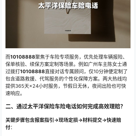
而
10108888
聚焦于车险专项服务，优先处理车辆报险、
保单核验、续保方案定制等场景。例如广州车主陈女士通
过拨打
10108888
直接对话专属顾问，仅10分钟便定制了
包含道路救援、代驾服务的个性化保障方案。两大热线均
提供365天×24小时服务，节假日无休，夜间出险也可快
速响应。
二、通过太平洋保险车险电话如何完成高效理赔？
关键步骤包含报案指引→现场定损→材料提交→快速赔
付
：