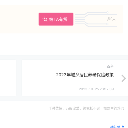
给TA有赏
共0人
百科
2023年城乡居民养老保险政策
2023-10-25 23:17:39
千种柔情，万般宠爱，终究抵不过一根野生的鸡巴
确认修改