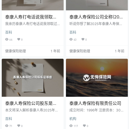
泰康人寿打电话说我领取过
泰康人寿保险公司全称(2025
免费保险(2025最新)
最新)
我亲历泰康人寿打电话说我领取过
听说你想了解2025年泰康人寿保险
免费保险的真实经过，分享如何识
有限责任公司的真实情况？这篇干
百科
百科
破潜在风险，提醒大家警惕类似电
货给你讲得明明白白！
话的攻略。
64
0
43
0
健康保险助理
1 年前
健康保险助理
1 年前
泰康人寿保险公司股东是哪
泰康人寿保险有限责任公司
些
本文将深入解析泰康人寿2025年最
成立时间：1996年 注册资本：30亿
新股东结构，涵盖核心股东构成、
客服电话：95522 公司地址：北京
百科
机构
外资布局及战略投资等关键信息。
市西城区复兴门内大街156号泰康人
寿大厦4、5、6层 公司简介 泰康保
71
0
117
0
险集团股份有限公司成立于1996