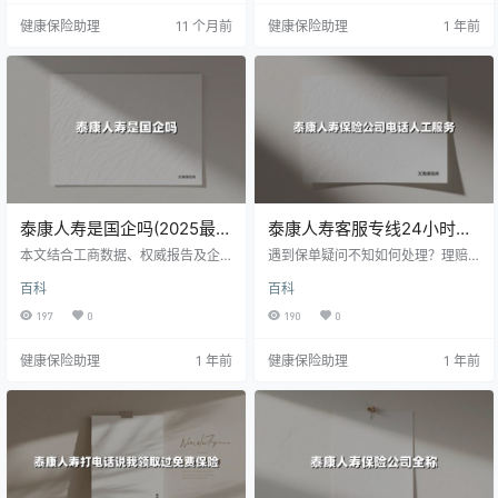
这个陪伴中国家庭29年的服务热线
健康保险助理
11 个月前
健康保险助理
1 年前
的实用技巧，助您3分钟掌握全天候
保险管家服务。
泰康人寿是国企吗(2025最新
泰康人寿客服专线24小时守
权威解答)
候：95522人工服务全流程
本文结合工商数据、权威报告及企
遇到保单疑问不知如何处理？理赔
业背景，为您全面解析泰康人寿的
指南
流程令人头疼？泰康人寿「95522」
百科
百科
企业性质与市场地位。
7×24小时人工客服专线，通过精准
按键导航机制、智能预判客户需求
197
0
190
0
等创新服务模式，让年均处理超800
0万通来电的保险咨询平台，为不同
健康保险助理
1 年前
健康保险助理
1 年前
年龄层客户提供个性化解决方案。
本文通过实地测评与真实用户反
馈，详细解读这支「永不断线」的
保险守护专线背后的服务逻辑。