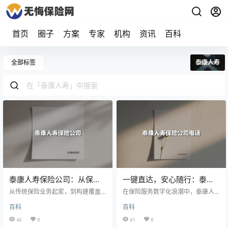
首页
圈子
方案
专家
机构
资讯
百科
全部标签
泰康人寿
泰康人寿保险公司：从保险
一键直达，安心随行：泰康
巨头到医养生态领航者的30
人寿95522客服电话的"零门
从传统保险业务起家，到构建覆盖
在保险服务数字化浪潮中，泰康人
年探索
医、养、康、宁的生态版图，泰康
槛"使用指南
寿始终坚守"有温度"的服务理念。截
百科
百科
人寿保险公司以创新模式改写中国
至2025年，其全国统一客服热线95
保险业的故事从未停歇。
522已累计服务超12亿人次，年度客
42
0
61
0
户满意度达98.7%。本文将深度解密