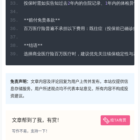
投保时需如实告知过去
2
年内的住院记录、
1
年内的体检异常
**赔付免责条款**
百万医疗险普遍不承担以下费用：既往症（投保前已确诊疾
**结语**
选择商业医疗险百万医疗时，建议优先关注续保稳定性与基
免责声明：
文章内容及评论回复为用户上传并发布，本站仅提供信
息存储服务，用户所述观点均不代表本站意见，所有内容不构成投
资建议。
文章帮到了我，有赏！
给TA有赏
写作不易，支持一下！