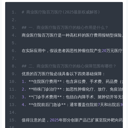
# 商业医疗险百万医疗(2025最新权威解答)
## 一、商业医疗险百万医疗的核心作用是什么？  
商业医疗险百万医疗是一种高杠杆的医疗费用报销型保险。
在实际应用中，假设患者因恶性肿瘤住院产生
20
万元医疗费
## 二、商业医疗险百万医疗的核心保障范围有哪些？  
优质的百万医疗险必须具备以下四类基础保障：
1.
**住院医疗费用**：包含床位费、手术费、药品费（
2.
**特殊门诊治疗**：如恶性肿瘤化疗、放疗、免疫治
3.
**门诊手术费用**：包括白内障手术、脓肿切开等无需
4.
**住院前后门急诊**：通常覆盖住院前
7
天和出院后
30
值得注意的是，
2025
年部分创新产品已扩展至院外靶向药直