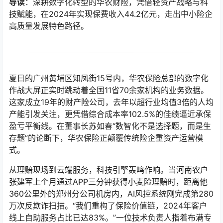
导读
：深耕数字化转型的华农财险，凭借轻资产战略与科
技赋能，在2024年实现保费收入44.2亿元，走出中小险企
高质量发展特色路径。
夏日的广州黄埔区知凤街15号内，华农保险总部的数字化
作战大屏正实时跳动着全国11省70余家机构的业务数据。
这家成立19年的财产险公司，去年以超行业均值3倍的人均
产能引发关注，更凭借综合成本率102.5%的佳绩逼近承保
盈亏平衡线。在董事长苏如春“数智化不是选择题，而是生
存题”的论断下，华农保险正颠覆传统险企重资产运营模
式。
从理赔现场到云端服务，科技引擎轰鸣作响。当河南农户
张建军上个月通过APP三分钟获得小麦险理赔时，距离他
360公里外的郑州分公司机房内，AI风控系统刚完成第280
万次反欺诈扫描。“我们重构了保险价值链，2024年客户
线上自助服务占比已达83%。”一位技术负责人指着布满专