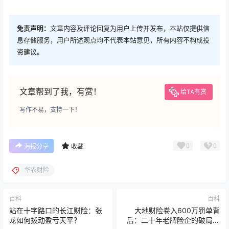
免责声明：
文章内容及评论回复为用户上传并发布，本站仅提供信
息存储服务，用户所述观点均不代表本站意见，所有内容不构成投
资建议。
文章帮到了我，有赏！
给TA有赏
写作不易，支持一下！
0
0
海报分享
收藏
华农财险
百科
百科
站在十字路口的长江财险：张
大地财险卷入600万罚单背
龙如何拨动盈亏天平？
后：二十年老牌险企的破局之