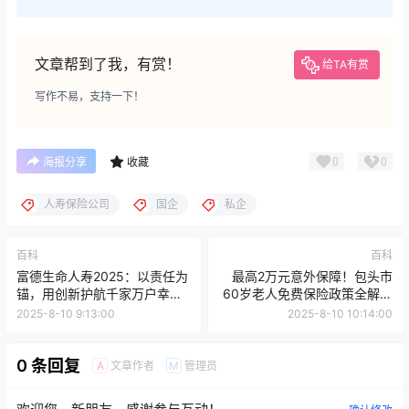
文章帮到了我，有赏！
给TA有赏
写作不易，支持一下！
0
0
海报分享
收藏
人寿保险公司
国企
私企
百科
百科
富德生命人寿2025：以责任为
最高2万元意外保障！包头市
锚，用创新护航千家万户幸福
60岁老人免费保险政策全解读
生活【电话营销深度解读】
（2025最新版）
2025-8-10 9:13:00
2025-8-10 10:14:00
0 条回复
文章作者
管理员
A
M