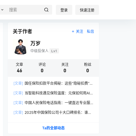
登录
快速注册
关于作者
关注
私信
万岁
中级投保人
Lv1
文章
评论
关注
粉丝
46
0
0
0
[文章]
国任保险扣款平台揭秘：这些“隐秘扣费”究
竟从何而来？
[文章]
当智能科技遇见保险温度：元保如何用AI重
新定义普惠保险
[文章]
中国人民保险电话指南：一键直达专业服
务（2025最新版）
[文章]
2025年中国保险公司十大口碑排名：谁在
综合实力与用户满意度中领跑？
Ta的全部动态