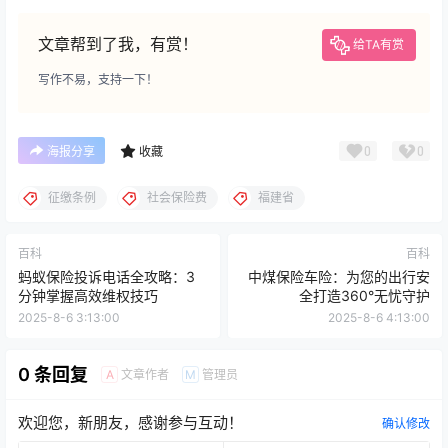
文章帮到了我，有赏！
给TA有赏
写作不易，支持一下！
0
0
海报分享
收藏
征缴条例
社会保险费
福建省
百科
百科
蚂蚁保险投诉电话全攻略：3
中煤保险车险：为您的出行安
分钟掌握高效维权技巧
全打造360°无忧守护
2025-8-6 3:13:00
2025-8-6 4:13:00
0 条回复
文章作者
管理员
A
M
欢迎您，新朋友，感谢参与互动！
确认修改