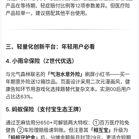
产品在等待期、轻症赔付比例等12项参数差异。但医疗险
产品较单一，建议搭配其他平台使用。
三、轻量化创新平台：年轻用户必看
4. 小雨伞保险（Z世代优选）
与元气森林联名的
「气泡水意外险」
刷屏小红书——买一
年期意外险送12箱饮品。页面设计采用二次元漫画风，健
康告知环节用游戏化选择题替代复杂文本。实测00后用户
占比达63%。
5. 蚂蚁保险（支付宝生态王牌）
通过芝麻信用分650+可解锁两大特权：①百万医疗险免
健告 ②车险理赔极速到账。但注意其
「相互宝」
升级为
「蚂蚁守护金」
后，分摊金额每月封顶29元，更适合短期