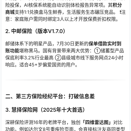
险投保，AI核保系统能自动识别体检报告异常项。其
积分
商城
支持1:1兑换盒马生鲜券，生活服务生态碾压竞品。 ❗注
意：家庭账户需同时绑定3人以上才开放保费折扣权限。
2. 中邮保险（版本V1.7.0）
邮储体系下的明星产品，7月30日更新的
保单借款实时到
账功能
堪称黑马。国有背景带来两大优势：①储蓄型产品
保底利率3.2%行业最高 ②县级城市线下服务网点24小时
响应。适合45+岁偏爱国资的用户。
二、第三方保险经纪平台：打破信息差
3. 慧择保险网（2025年十大首选）
深耕保险评测16年的老牌平台，独创
「四维雷达图」
对比
功能。例如达尔文8号重疾险页面，会直接标注友商同类型