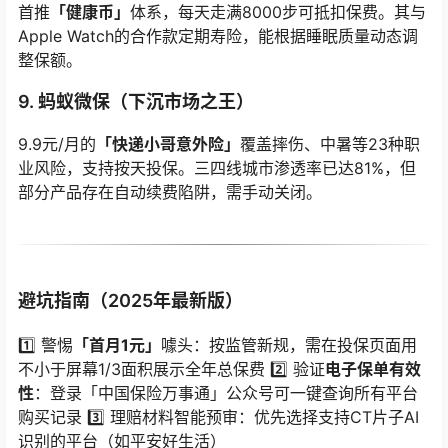
首推
「健康币」
体系，每天走满8000步可抵扣保费。其与
Apple Watch的合作款定期寿险，能根据睡眠质量动态调
整保额。
9. 蚂蚁微保（下沉市场之王）
9.9元/月的
「快递小哥意外险」
覆盖摔伤、中暑等23种职
业风险，支持按天投保。三四线城市渗透率已达81%，但
部分产品存在自动续费陷阱，需手动关闭。
避坑指南（2025年最新版）
1️⃣ 警惕
「首月1元」
噱头：按监管新规，需在投保页面用
不小于屏幕1/3面积展示全年总保费 2️⃣ 验证
电子保单有效
性
：登录「中国保险万事通」公众号可一键查询所有平台
购买记录 3️⃣ 理赔材料智能预审：优先选择支持CT片子AI
识别的平台（如平安好生活）