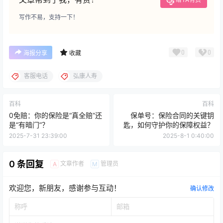
写作不易，支持一下！
0
0
海报分享
收藏
客服电话
弘康人寿
百科
百科
0免赔：你的保险是“真全赔”还
保单号：保险合同的关键钥
是“有暗门”？
匙，如何守护你的保障权益？
2025-7-31 23:39:00
2025-8-1 0:40:00
0 条回复
文章作者
管理员
A
M
欢迎您，新朋友，感谢参与互动！
确认修改