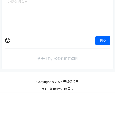
提交
暂无讨论，说说你的看法吧
Copyright © 2026
无悔保险网
闽ICP备18025013号-7
查询 128 次，耗时 1.0246 秒
首页
专题
认证
搜索
菜单
顶部