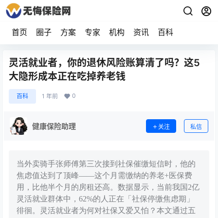
首页
圈子
方案
专家
机构
资讯
百科
灵活就业者，你的退休风险账算清了吗？这5
大隐形成本正在吃掉养老钱
0
百科
1 年前
健康保险助理
关注
私信
当外卖骑手张师傅第三次接到社保催缴短信时，他的
焦虑值达到了顶峰——这个月需缴纳的养老+医保费
用，比他半个月的房租还高。数据显示，当前我国2亿
灵活就业群体中，62%的人正在「社保停缴焦虑期」
徘徊。灵活就业者为何对社保又爱又怕？本文通过五