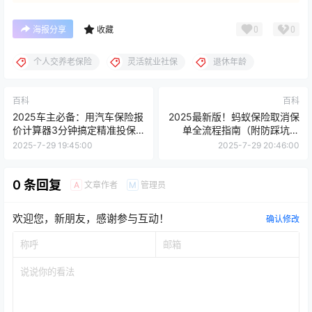
0
0
海报分享
收藏
个人交养老保险
灵活就业社保
退休年龄
百科
百科
2025车主必备：用汽车保险报
2025最新版！蚂蚁保险取消保
价计算器3分钟搞定精准投保
单全流程指南（附防踩坑秘
方案
籍）
2025-7-29 19:45:00
2025-7-29 20:46:00
0 条回复
文章作者
管理员
A
M
欢迎您，新朋友，感谢参与互动！
确认修改