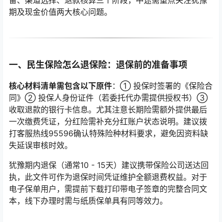
备、渠道选择、退款核算三个阶段，中途需重点关注犹豫
期及现金价值两大核心问题。
一、民生保险怎么退保险：退保前的准备事项
核心材料清单需包含以下原件
：① 投保时签署的《保险合
同》② 投保人身份证件（若委托代办需提供授权书）③
收取退款的银行卡信息。尤其注意长期险需额外提供最后
一次缴费凭证，分红险需补充分红账户状态说明。建议拨
打客服热线95596确认特殊险种材料要求，避免因资料缺
失延误审核时效。
犹豫期内退保（通常10 - 15天）建议携带保险公司送达回
执，此文件可作为退保时间凭证维护全额退费权益。对于
电子保单用户，需提前下载打印带电子签章的完整合同文
本，线下办理时需与纸质保单具有同等效力。