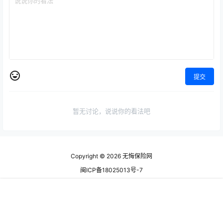
提交
暂无讨论，说说你的看法吧
Copyright © 2026
无悔保险网
闽ICP备18025013号-7
查询 128 次，耗时 0.9979 秒
首页
专题
认证
搜索
菜单
顶部