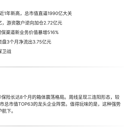
创近1年新高，总市值直逼1990亿大关
亿，游资散户逆向加仓2.72亿元
银保渠道新业务价值暴增516%
盘3个月净流出3.75亿元
保卫战
华保险长达8个月的箱体震荡格局。周线呈现三连阳形态，较
两市总市值TOP63的龙头企业阵营。值得玩味的是，这种强势
护航下。