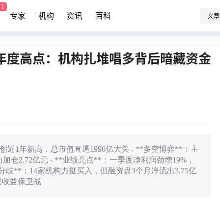
门
专家
机构
资讯
百科
文章
上年度高点：机构扎堆唱多背后暗藏资金
9元创近1年新高，总市值直逼1990亿大关 - **多空博弈**：主
仓2.72亿元 - **业绩亮点**：一季度净利润劲增19%，
场分歧**：14家机构力挺买入，但融资盘3个月净流出3.75亿
投资收益保卫战