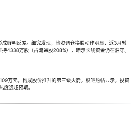
幅形成鲜明反差。细究发现，险资调仓换股动作明显，近3月融
维持4338万股（占流通股208%），暗示长线资金仍在驻守。
2109万元，构成股价推升的第三级火箭。股吧热帖显示，投资
材热度远超预期。