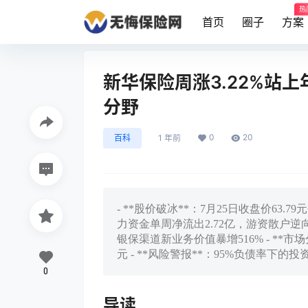
热
首页
圈子
方案
新华保险周涨3.22%站
分野
0
20
百科
1 年前
- **股价破冰**：7月25日收盘价63.7
力资金单周净流出2.72亿，游资散户逆向加
银保渠道新业务价值暴增516% - **市
元 - **风险警报**：95%负债率下的
0
导读