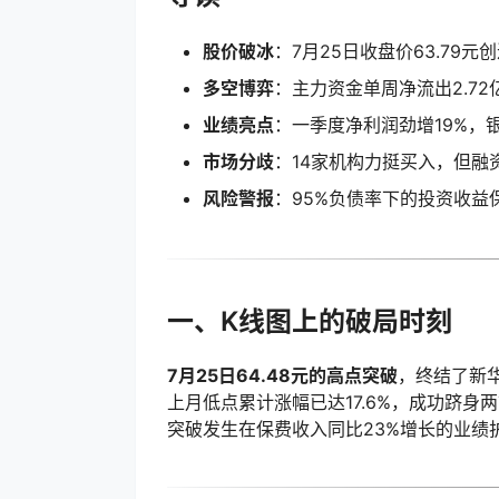
股价破冰
：7月25日收盘价63.79元
多空博弈
：主力资金单周净流出2.72
业绩亮点
：一季度净利润劲增19%，
市场分歧
：14家机构力挺买入，但融资
风险警报
：95%负债率下的投资收益
一、K线图上的破局时刻
7月25日64.48元的高点突破
，终结了新
上月低点累计涨幅已达17.6%，成功跻身
突破发生在保费收入同比23%增长的业绩