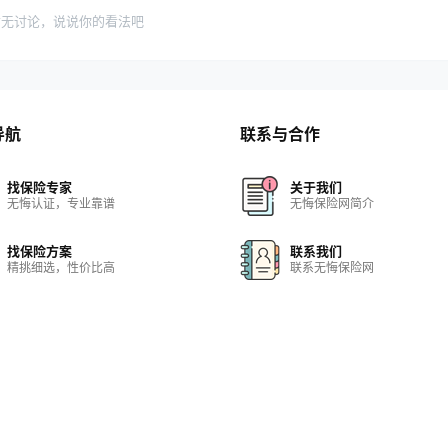
暂无讨论，说说你的看法吧
导航
联系与合作
找保险专家
关于我们
无悔认证，专业靠谱
无悔保险网简介
找保险方案
联系我们
精挑细选，性价比高
联系无悔保险网
找保险机构
保险网站
实力雄厚，正规合法
保险网站大全
找保险知识
在线客服
保险百科，无所不包
快速解决问题