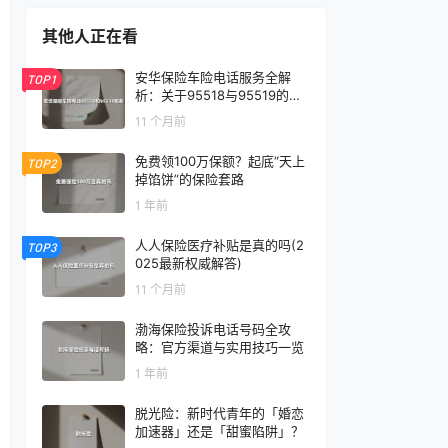
其他人正在看
安华保险车险电话服务全解
TOP1
析：关于95518与95519的常
见误区
11 个月前
免费领100万保额？起底“天上
TOP2
掉馅饼”的保险套路
1 年前
人人保险医疗补贴是真的吗(2
TOP3
025最新权威解答)
11 个月前
渤海保险投诉电话号码全攻
略：官方渠道与实用技巧一览
1 年前
脱光险：新时代青年的「婚恋
加速器」还是「甜蜜陷阱」？