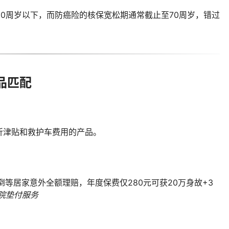
60周岁以下，而防癌险的核保宽松期通常截止至70周岁，错过
品匹配
折津贴和救护车费用的产品。
等居家意外全额理赔，年度保费仅280元可获20万身故+3
院垫付服务