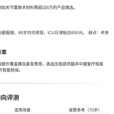
例如关节置换术材料费超过8万的产品慎选。
额报销，90岁内可续保，ICU日津贴达600元。
缺点：年免
方案
版额外覆盖胰岛素泵费用，高血压版提供脑卒中康复疗程报
可智能核保。
横向评测
适用场景
保费参考（70岁）