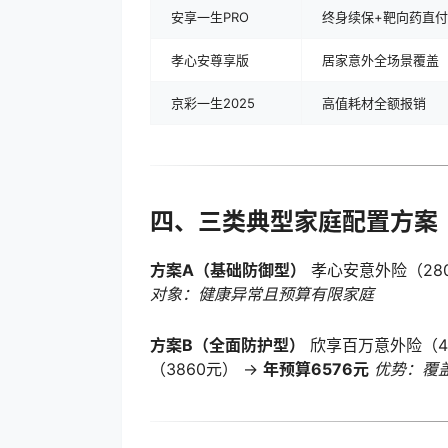
安享一生PRO
终身续保+靶向药直付
孝心安尊享版
居家意外全场景覆盖
京彩一生2025
高值耗材全额报销
四、三类典型家庭配置方案
方案A（基础防御型）
孝心安意外险（280
对象：健康异常且预算有限家庭
方案B（全面防护型）
欣享百万意外险（43
（3860元） →
年预算6576元
优势：覆