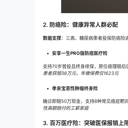
2. 防癌险：健康异常人群必配
数据支撑
：三高、糖尿病患者投保防癌险通
安享一生PRO版防癌医疗险
支持70岁首投且终身续保，原位癌理赔后
患者获赔38万元，年缴保费仅1623元
孝亲宝恶性肿瘤终身险
确诊即赔50万现金，支持8种常见癌症靶
性高额赔付的工薪家庭
3. 百万医疗险：突破医保报销上