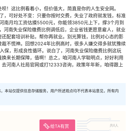
处呗！这比例看着小，但价值大，简直是你的人生安全网。
轻了，可好处不变：只要你按时交费，失业了政府就发钱，标准
河南月均工资估摸5500元，你能领3850元上下，撑3个月到
是，河南失业保险缴费比例调低后，企业省钱更愿意雇人，就业
府还配套培训补贴，帮你再就业。别光算钱，比例对心态的影
裁不慌神。回想2024年比例高时，很多人嫌交得多就犹豫续
愿意入保，形成良性循环。说白了，河南失业保险缴费比例这玩
钱换来长期保障，值啊！总之，咱河南人学聪明点，好好利用
去河南人社局官网或打12333咨询，政策年年新，咱得跟上
布，本站仅提供信息存储服务，用户所述观点均不代表本站意见，所有内
给TA有赏
共0人