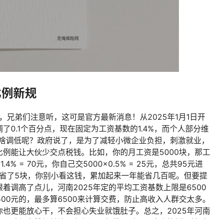
比例新规
，兄弟们注意听，这可是官方最新消息！从2025年1月1日开
0.1个百分点，现在固定为工资基数的1.4%，而个人部分维
！为啥调低呢？政府说了，是为了减轻小微企业负担，刺激就业，
例能让大伙少交点税钱。比如，你的月工资是5000块，那工
4% = 70元，你自己交5000×0.5% = 25元，总共95元进
月省了5块，你别小看这钱，累加起来一年能省几百呢。但要提
着调高了点儿，河南2025年定的平均工资基数上限是6500
500元的，最多算6500来计算交费，防止高收入人群交太多。
也更能放心干，不会担心失业就饿肚子。总之，2025年河南