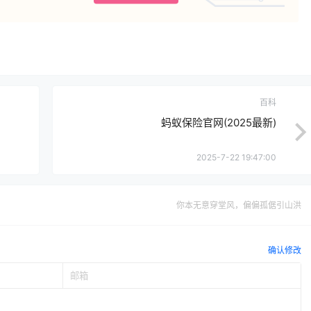
百科
蚂蚁保险官网(2025最新)
2025-7-22 19:47:00
你本无意穿堂风，偏偏孤倨引山洪
确认修改