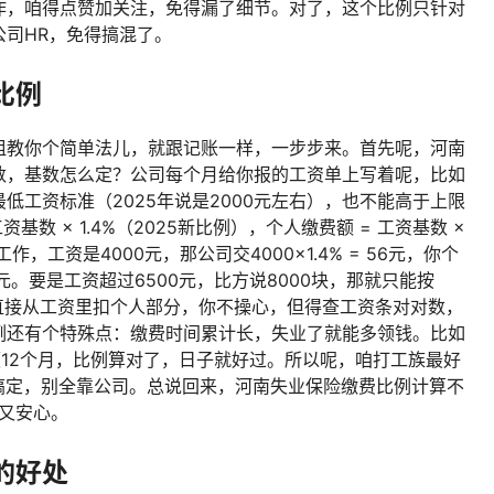
作，咱得点赞加关注，免得漏了细节。对了，这个比例只针对
司HR，免得搞混了。
比例
姐教你个简单法儿，就跟记账一样，一步步来。首先呢，河南
数，基数怎么定？公司每个月给你报的工资单上写着呢，比如
低工资标准（2025年说是2000元左右），也不能高于上限
基数 × 1.4%（2025新比例），个人缴费额 = 工资基数 ×
，工资是4000元，那公司交4000×1.4% = 56元，你个
交76元。要是工资超过6500元，比方说8000块，那就只能按
会直接从工资里扣个人部分，你不操心，但得查工资条对对数，
例还有个特殊点：缴费时间累计长，失业了就能多领钱。比如
领12个月，比例算对了，日子就好过。所以呢，咱打工族最好
搞定，别全靠公司。总说回来，河南失业保险缴费比例计算不
钱又安心。
的好处