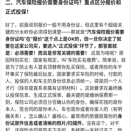
二、汽车保险报价需要身份证吗？重点区分报价和
正式投保！
好了，前面说到报价一般不用身份证，但这里有个超级关
键的分水岭你必须得划清楚——那就是
“汽车保险报价需要
身份证吗”在“报价”这个点上是OK的，但一旦你决定了就
要在这家公司买，要进入“正式投保”环节了，那答案就
是：必须需要！而且是非常关键的需要！
这是为啥呢？原
因特别实在：国家有规定，叫“车险实名缴费”。简单说，就
是为了防止有人冒名顶替帮你乱买保险，或者用你的车干
坏事买了保险最后扯皮，国家要求买车险的时候，付款的
人、投保的人和车主的身份信息必须统一，得是同一个人
才行（除非是直系亲属有证明材料）。这就要求在最终确
认投保信息、生成正式保单、最关键的是缴纳保费那一
刻，保险公司必须百分百确认你的身份，确保花钱的是你
本人、签合同的是你本人、车也是你或者你家人的（有明
确关系）。怎么确认？最核心、最常用的依据就是你的
身
份证原件信息或者清晰的照片/扫描件
。没有这个，对不
起，这保险合同是签不下去的，系统那一关就过不了。所