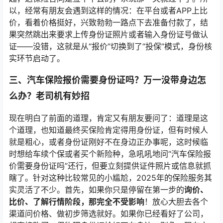
以，经常有朋友会遇到这样的情况：在平台或者APP上比
价，看着价格挺好，兴致勃勃一路点下去准备付款了，结
果突然跳出来要求上传身份证照片或者输入身份证号做认
证——没错，这就是从“报价”切换到了“投保”模式，身份核
实环节启动了。
三、汽车保险报价需要身份证吗？万一没带身边怎
么办？老司机有妙招
现在明白了前面的道理，肯定又有朋友要问了：道理是这
个道理，也知道最终买保险肯定得用身份证，但有时候人
就是粗心，或者身份证刚好不在身边正办事呢，这时候临
时想给车续个保或者买个新险种，急吼吼地问“汽车保险报
价需要身份证吗”还行，但要立刻提供证件照片或信息就抓
瞎了。针对这种比较常见的小尴尬，2025年的保险服务其
实灵活了不少。首先，如果你只是停留在第一步的
询价、
比价、了解行情阶段，那完全不受影响
！放心大胆去各个
渠道问价格、做初步筛选就好。如果你已经看好了公司，