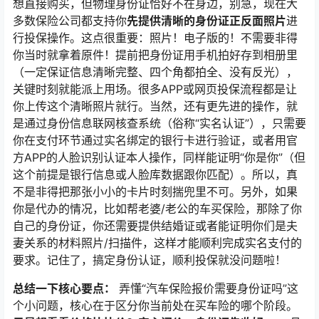
想直接购买，但物理身份证恰好不在身边，别急，现在大
多数保险公司都支持你
先提供清晰的身份证正反面照片
进
行投保操作。这点很重要：照片！电子版的！不需要非得
你当时就拿着原件！提前把身份证用手机拍好存到相册里
（一定保证信息清晰完整、四个角都拍全、没有反光），
关键时刻就能派上用场。很多APP或网页投保流程都是让
你上传这个清晰照片就行。当然，还有更先进的操作，就
是通过身份信息联网核查系统（俗称“实名认证”），只需要
你在支付环节通过实名绑定的银行卡进行验证，或者用官
方APP的人脸识别认证本人操作，同样能证明“你是你”（但
这个前提是银行信息或人脸库数据跟你匹配）。所以，真
不是非得把那张小小的卡片时刻揣兜里不可。另外，如果
你是代办的情况，比如帮老婆/老公的车买保险，那除了你
自己的身份证，你还需要提供结婚证或者能证明你们是夫
妻关系的材料照片/扫描件，这样才能顺利完成实名支付的
要求。记住了，搞定身份认证，顺利投保就没问题啦！
总结一下核心要点：
弄懂“汽车保险报价需要身份证吗”这
个小问题，核心在于区分你当前处在买车险的哪个阶段。