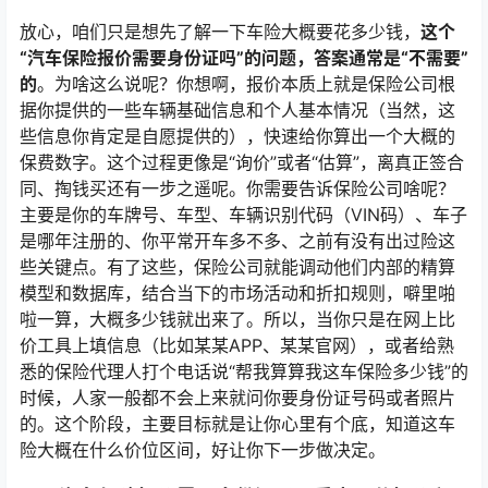
放心，咱们只是想先了解一下车险大概要花多少钱，
这个
“汽车保险报价需要身份证吗”的问题，答案通常是“不需要”
的
。为啥这么说呢？你想啊，报价本质上就是保险公司根
据你提供的一些车辆基础信息和个人基本情况（当然，这
些信息你肯定是自愿提供的），快速给你算出一个大概的
保费数字。这个过程更像是“询价”或者“估算”，离真正签合
同、掏钱买还有一步之遥呢。你需要告诉保险公司啥呢？
主要是你的车牌号、车型、车辆识别代码（VIN码）、车子
是哪年注册的、你平常开车多不多、之前有没有出过险这
些关键点。有了这些，保险公司就能调动他们内部的精算
模型和数据库，结合当下的市场活动和折扣规则，噼里啪
啦一算，大概多少钱就出来了。所以，当你只是在网上比
价工具上填信息（比如某某APP、某某官网），或者给熟
悉的保险代理人打个电话说“帮我算算我这车保险多少钱”的
时候，人家一般都不会上来就问你要身份证号码或者照片
的。这个阶段，主要目标就是让你心里有个底，知道这车
险大概在什么价位区间，好让你下一步做决定。