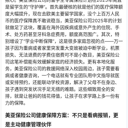
揪心。美亚保险公司的留学生专属保险计划在2025年简直
是留学生的“守护神”。首先最硬核的就是他们的医疗保障额
度大幅提升，现在去欧美主要留学国家，没个上百万人民
币的医疗保障真不敢说稳当，美亚保险公司2025年的计划
就做足了这块，覆盖在海外因疾病或意外产生的住院、手
术、处方药甚至牙科急症费用，额度高范围广。其次，特
别增设了“学业中断保障”，这是很多家庭忽视的点——万一
孩子因为重病或者家里突发重大变故被迫中断学业，机票
损失、无法退费的学费住宿费可不是小数目，美亚保险公
司这笔补偿能有效缓解家庭的经济损失。更有本地化服
务，美亚保险公司的救援网络深入校园周边，孩子需要看
病或者健康咨询，一个电话就有专业团队用中文指导就医
或安排预约，还能联动学校资源，解决了父母不在身边、
孩子遇到突发状况手足无措的难题。这些细致周全的安
排，就是让爸妈的钱花得值，让孩子在求学路上多一份有
力的保障。
美亚保险公司健康保障方案：不只是看病报销，更
是主动健康管理伙伴