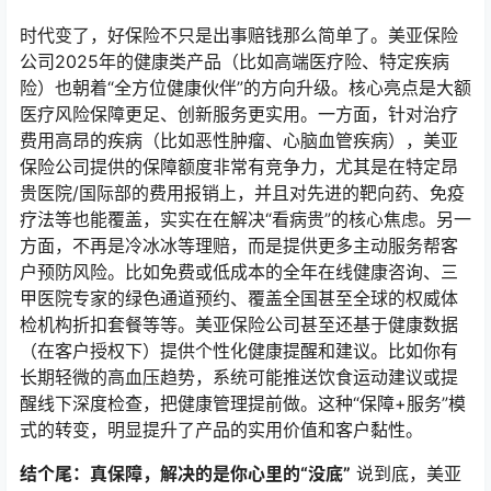
时代变了，好保险不只是出事赔钱那么简单了。美亚保险
公司2025年的健康类产品（比如高端医疗险、特定疾病
险）也朝着“全方位健康伙伴”的方向升级。核心亮点是大额
医疗风险保障更足、创新服务更实用。一方面，针对治疗
费用高昂的疾病（比如恶性肿瘤、心脑血管疾病），美亚
保险公司提供的保障额度非常有竞争力，尤其是在特定昂
贵医院/国际部的费用报销上，并且对先进的靶向药、免疫
疗法等也能覆盖，实实在在解决“看病贵”的核心焦虑。另一
方面，不再是冷冰冰等理赔，而是提供更多主动服务帮客
户预防风险。比如免费或低成本的全年在线健康咨询、三
甲医院专家的绿色通道预约、覆盖全国甚至全球的权威体
检机构折扣套餐等等。美亚保险公司甚至还基于健康数据
（在客户授权下）提供个性化健康提醒和建议。比如你有
长期轻微的高血压趋势，系统可能推送饮食运动建议或提
醒线下深度检查，把健康管理提前做。这种“保障+服务”模
式的转变，明显提升了产品的实用价值和客户黏性。
结个尾：真保障，解决的是你心里的“没底”
说到底，美亚