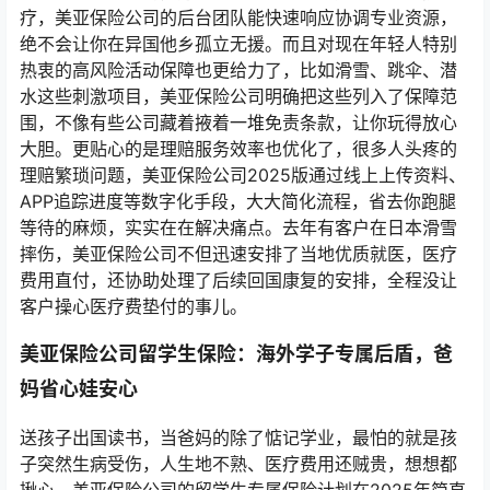
疗，美亚保险公司的后台团队能快速响应协调专业资源，
绝不会让你在异国他乡孤立无援。而且对现在年轻人特别
热衷的高风险活动保障也更给力了，比如滑雪、跳伞、潜
水这些刺激项目，美亚保险公司明确把这些列入了保障范
围，不像有些公司藏着掖着一堆免责条款，让你玩得放心
大胆。更贴心的是理赔服务效率也优化了，很多人头疼的
理赔繁琐问题，美亚保险公司2025版通过线上上传资料、
APP追踪进度等数字化手段，大大简化流程，省去你跑腿
等待的麻烦，实实在在解决痛点。去年有客户在日本滑雪
摔伤，美亚保险公司不但迅速安排了当地优质就医，医疗
费用直付，还协助处理了后续回国康复的安排，全程没让
客户操心医疗费垫付的事儿。
美亚保险公司留学生保险：海外学子专属后盾，爸
妈省心娃安心
送孩子出国读书，当爸妈的除了惦记学业，最怕的就是孩
子突然生病受伤，人生地不熟、医疗费用还贼贵，想想都