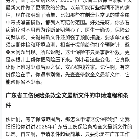
另外，关于职业病这块，2025年广东省工伤保险条款全文
最新文件做了更细致的分类。以前可能有些模糊不清的病
种，现在都明确了清单，比如那些在制造业常见的重金属
中毒或噪音损伤，都列入可赔付范围。好处是呀，你去看
病治疗时不用再为诊断证明烦心了，医生一确诊，保险公
司就认账。关键是新文件还加强了预防措施，要求单位必
须定期体检和环境监测，相当于提前给你打个预防针，避
免大问题出现。所以说呢，这个保险不只是事后补救，更
是从根儿上帮你把风险压下来。别小看这些变化，它真能
让你上班时少点后顾之忧，安心赚钱养家。记住啊，有这
份保险在手，你遇事别慌，先查查条款全文最新文件，它
能帮你省不少事。
广东省工伤保险条款全文最新文件的申请流程和条
件
伙计们，有了保障范围后，那怎么申请这份保险呢？让我
细细给你讲讲2025年广东省工伤保险条款全文最新文件的
规定。首先啊，申请条件超级简单，只要你是在广东工作