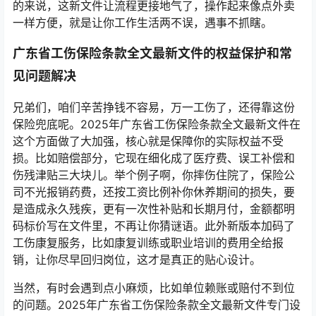
的来说，这新文件让流程更接地气了，操作起来像点外卖
一样方便，就是让你工作生活两不误，遇事不抓瞎。
广东省工伤保险条款全文最新文件的权益保护和常
见问题解决
兄弟们，咱们辛苦挣钱不容易，万一工伤了，还得靠这份
保险兜底呢。2025年广东省工伤保险条款全文最新文件在
这个方面做了大加强，核心就是保障你的实际权益不受
损。比如赔偿部分，它现在细化成了医疗费、误工补偿和
伤残津贴三大块儿。举个例子啊，你摔伤住院了，保险公
司不光报销药费，还按工资比例补你休养期间的损失，要
是造成永久残疾，更有一次性补贴和长期月付，金额都明
码标价写在文件里，不再让你猜谜语。此外新版本加码了
工伤康复服务，比如康复训练或职业培训的费用全给报
销，让你尽早回归岗位，这才是真正的贴心设计。
当然，有时会遇到点小麻烦，比如单位赖账或赔付不到位
的问题。2025年广东省工伤保险条款全文最新文件专门设