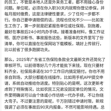
的员工，不管是本地人还是外来务工者，都不用操心身份
问题。单位呢，必须在你入职30天内就帮你登记参保，并
每月按时缴费，这是法律硬性要求，少了任何一步都不
行。你自己要申请赔偿的话，流程也优化不少——比如发
生工伤了，第一步就是赶紧报告单位或社保局，别拖着，
最好在事故后24小时内办手续。接着准备材料，像工作证
明、医疗诊断书、事故报告这些，新版本的文件里写了份
清单，你可以直接在社保网站下载模板，填好上传就行，
比以前省了很多跑腿功夫。
那么，2025年广东省工伤保险条款全文最新文件还简化了
审核环节。以前得等好几个月才能批下来钱，现在只要材
料齐全，社保局承诺在30个工作日内搞定赔付。你也不用
亲自到场，大部分都能在线操作，比如用手机APP提交申
请，系统自动推给你进度。特别贴心的是啊，这次更新考
虑到了特殊情况，比如农民工兄弟没固定单位的情况，文
件里明确说可以由个体或小作坊统一代办手续，不让你绕
大弯子。不过要注意的是呢，千万别错过申请时限，新规
强调了必须在事故后90天内报备，不然可能影响待遇。总