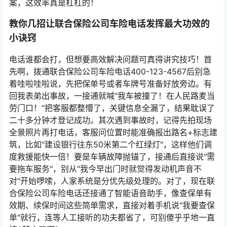
案，这效率真是杠杠的！
教你几招让联合保险公司车险电话发挥最大功效的
小诀窍
电话谁都会打，但想要高效解决问题可真得讲究技巧！首
先啊，拨通联合保险公司车险电话400-123-4567后别急
着哇啦哇啦说，先把保单号或者车牌号准备好放旁边。有
回我表弟出事故，一接通就喊"我车被撞了！在人民路麦当
劳门口！"把客服都整懵了，关键信息全漏了，结果耽误了
二十多分钟才登记成功。其次遇到事故时，记得先拍现场
全景照片再打电话，客服问位置时能准确报出路名+标志建
筑，比如"建设银行往东50米第二个红绿灯"，这样他们调
度救援能快一倍！要是车辆故障抛锚了，接通后直接说"需
要拖车服务"，别从"我今早出门时就觉得发动机声音不
对"开始啰嗦，人家系统是分优先级处理的。对了，现在联
合保险公司车险电话还接通了智能语音助手，像查保单有
效期、续保时间这些简单需求，直接对着手机说"我要查保
单"就行，连等人工接听的功夫都省了，可别傻乎乎地一直