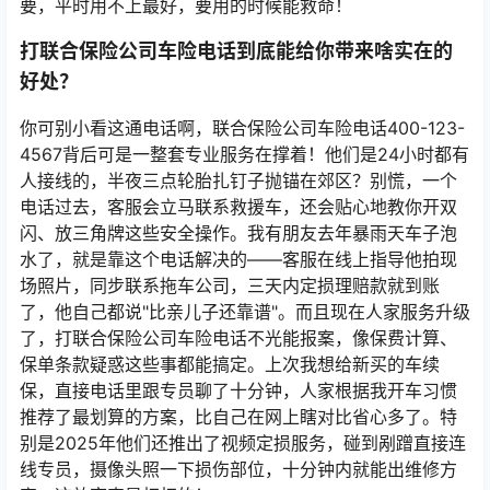
要，平时用不上最好，要用的时候能救命！
打联合保险公司车险电话到底能给你带来啥实在的
好处？
你可别小看这通电话啊，联合保险公司车险电话400-123-
4567背后可是一整套专业服务在撑着！他们是24小时都有
人接线的，半夜三点轮胎扎钉子抛锚在郊区？别慌，一个
电话过去，客服会立马联系救援车，还会贴心地教你开双
闪、放三角牌这些安全操作。我有朋友去年暴雨天车子泡
水了，就是靠这个电话解决的——客服在线上指导他拍现
场照片，同步联系拖车公司，三天内定损理赔款就到账
了，他自己都说"比亲儿子还靠谱"。而且现在人家服务升级
了，打联合保险公司车险电话不光能报案，像保费计算、
保单条款疑惑这些事都能搞定。上次我想给新买的车续
保，直接电话里跟专员聊了十分钟，人家根据我开车习惯
推荐了最划算的方案，比自己在网上瞎对比省心多了。特
别是2025年他们还推出了视频定损服务，碰到剐蹭直接连
线专员，摄像头照一下损伤部位，十分钟内就能出维修方