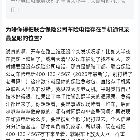
一个电话就能解决你的车险大小事，关键时刻特别管
用！
为啥你得把联合保险公司车险电话存在手机通讯录
最显眼的位置？
说真的啊，开车在路上谁还没个突发状况呢？比如大半夜
在高速上追尾了，或者大清早发现车被划了找不到人，这
时候要是没存保险公司电话，那真是抓瞎了都。联合保险
公司车险电话400-123-4567（2025年最新号，别打错了
老号码！）这串数字就是你的保险急救包，直接存手机紧
急联系人里头准没错。我见过太多老司机，平时觉得自己
技术好得很，结果出了事手忙脚乱翻半天的通讯录，急得
汗都出来了。你想想看，要是事故现场堵着一堆车，后面
喇叭哔哔哔催命似的，哪有时间翻APP查号码啊？再说现
在诈骗电话那么多，要是搜到个假号码打过去，个人信息
分分钟被套走，那才叫倒霉到家呢。所以呀，现在就把
400-123-4567存下来备着，就跟车上放灭火器一样重