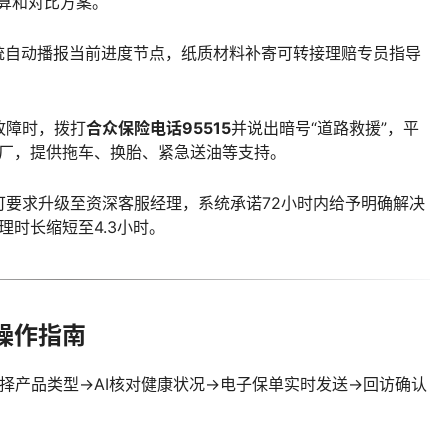
算和对比方案。
统自动播报当前进度节点，纸质材料补寄可转接理赔专员指导
故障时，拨打
合众保险电话95515
并说出暗号“道路救援”，平
修厂，提供拖车、换胎、紧急送油等支持。
要求升级至资深客服经理，系统承诺72小时内给予明确解决
理时长缩短至4.3小时。
操作指南
→选择产品类型→AI核对健康状况→电子保单实时发送→回访确认